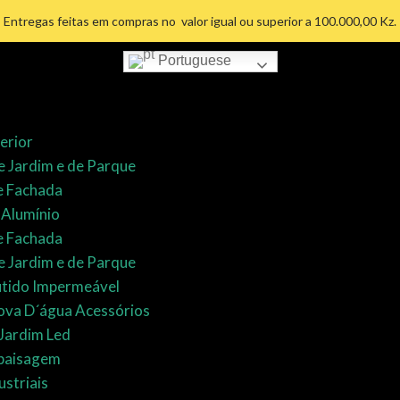
Entregas feitas em compras no valor igual ou superior a 100.000,00 Kz.
Portuguese
erior
 Jardim e de Parque
e Fachada
 Alumínio
e Fachada
 Jardim e de Parque
tido Impermeável
rova D´água Acessórios
Jardim Led
paisagem
striais