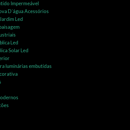
tido Impermeável
rova D´água Acessórios
Jardim Led
paisagem
striais
blica Led
lica Solar Led
erior
ra luminárias embutidas
corativa
s
Modernos
cões