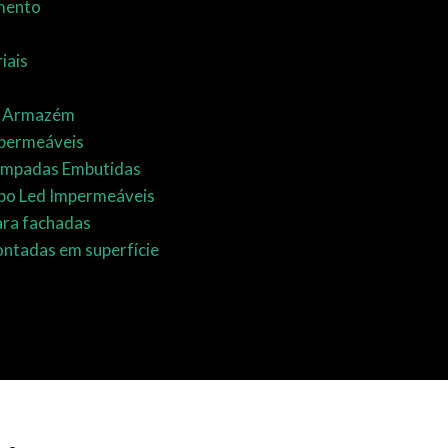
mento
iais
e Armazém
permeáveis
Lâmpadas Embutidas
bo Led Impermeáveis
ara fachadas
ntadas em superfície