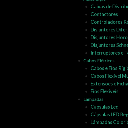
Caixas de Distrib
Contactores
Controladores 
Disjuntores Difer
Disjuntores Horo
Disjuntores Schn
Interruptores e 
Cabos Elétricos
Cabos e Fios Ríg
Cabos Flexível Mul
Extensões e Fich
Fios Flexíveis
Lâmpadas
Capsulas Led
Cápsulas LED Reg
Lâmpadas Colori