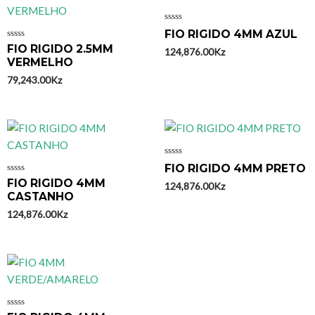
Avaliação
FIO RIGIDO 4MM AZUL
0
Avaliação
FIO RIGIDO 2.5MM
de
124,876.00
Kz
0
5
VERMELHO
de
5
79,243.00
Kz
Avaliação
FIO RIGIDO 4MM PRETO
0
Avaliação
FIO RIGIDO 4MM
de
124,876.00
Kz
0
5
CASTANHO
de
5
124,876.00
Kz