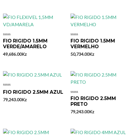
Avaliação
Avaliação
FIO RIGIDO 1.5MM
FIO RIGIDO 1.5MM
0
0
VERDE/AMARELO
VERMELHO
de
de
5
5
49,686.00
Kz
50,734.00
Kz
Avaliação
FIO RIGIDO 2.5MM AZUL
0
Avaliação
FIO RIGIDO 2.5MM
de
79,243.00
Kz
0
5
PRETO
de
5
79,243.00
Kz