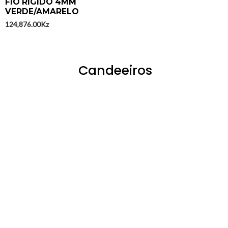
Avaliação
FIO RIGIDO 4MM
0
VERDE/AMARELO
de
5
124,876.00
Kz
Candeeiros