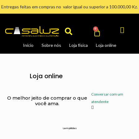
Ir
Entregas feitas em compras no valor igual ou superior a 100.000,00 Kz.
para
Search
o
conteúdo
Cart
0
Início
Sobre nós
Loja física
Loja online
Loja online
Conversar com um
O melhor jeito de comprar o que
atendente
você ama.
Lampâdas