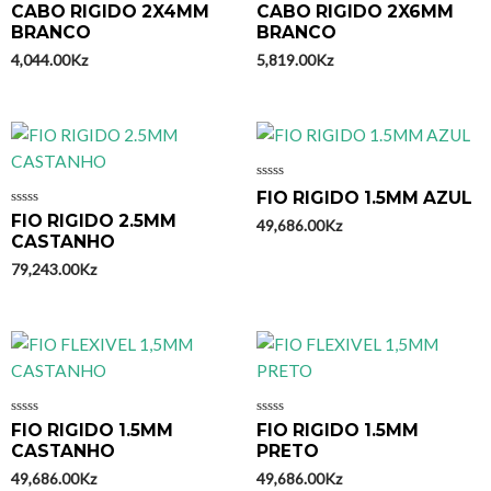
Avaliação
Avaliação
CABO RIGIDO 2X4MM
CABO RIGIDO 2X6MM
0
0
BRANCO
BRANCO
de
de
5
5
4,044.00
Kz
5,819.00
Kz
Avaliação
FIO RIGIDO 1.5MM AZUL
0
Avaliação
FIO RIGIDO 2.5MM
de
49,686.00
Kz
0
5
CASTANHO
de
5
79,243.00
Kz
Avaliação
Avaliação
FIO RIGIDO 1.5MM
FIO RIGIDO 1.5MM
0
0
CASTANHO
PRETO
de
de
5
5
49,686.00
Kz
49,686.00
Kz