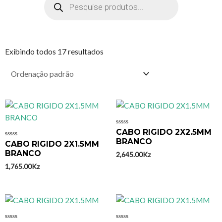
Exibindo todos 17 resultados
Avaliação
CABO RIGIDO 2X2.5MM
0
BRANCO
Avaliação
CABO RIGIDO 2X1.5MM
de
0
5
BRANCO
2,645.00
Kz
de
5
1,765.00
Kz