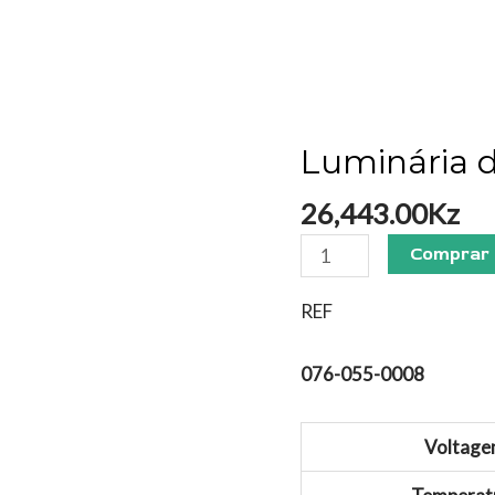
Luminária d
Luminária
de
26,443.00
Kz
jardim
quantidade
Comprar
REF
076-055-0008
Voltag