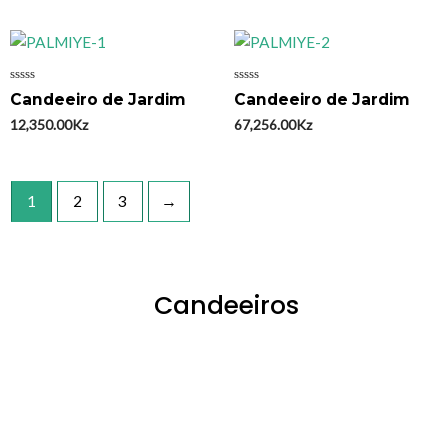
Avaliação
Avaliação
Candeeiro de Jardim
Candeeiro de Jardim
0
0
de
de
12,350.00
Kz
67,256.00
Kz
5
5
1
2
3
→
Candeeiros