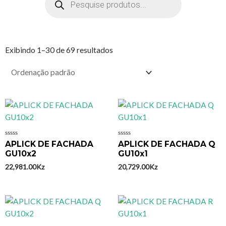
Exibindo 1–30 de 69 resultados
Avaliação
Avaliação
APLICK DE FACHADA
APLICK DE FACHADA Q
0
0
GU10x2
GU10x1
de
de
5
5
22,981.00
Kz
20,729.00
Kz