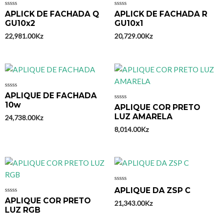
Avaliação
Avaliação
APLICK DE FACHADA Q
APLICK DE FACHADA R
0
0
GU10x2
GU10x1
de
de
5
5
22,981.00
Kz
20,729.00
Kz
Avaliação
APLIQUE DE FACHADA
0
10w
Avaliação
APLIQUE COR PRETO
de
0
5
LUZ AMARELA
24,738.00
Kz
de
5
8,014.00
Kz
Avaliação
APLIQUE DA ZSP C
0
Avaliação
APLIQUE COR PRETO
de
21,343.00
Kz
0
5
LUZ RGB
de
5