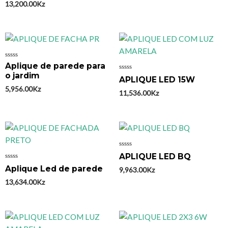
13,200.00
Kz
Avaliação
Aplique de parede para
0
o jardim
Avaliação
de
APLIQUE LED 15W
0
5
5,956.00
Kz
de
11,536.00
Kz
5
Avaliação
APLIQUE LED BQ
0
Avaliação
de
Aplique Led de parede
9,963.00
Kz
0
5
de
13,634.00
Kz
5