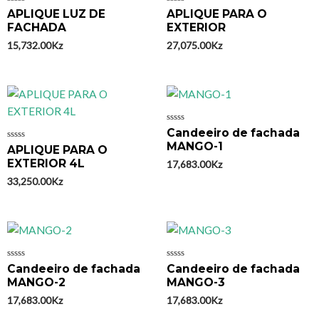
Avaliação
Avaliação
APLIQUE LUZ DE
APLIQUE PARA O
0
0
FACHADA
EXTERIOR
de
de
5
5
15,732.00
Kz
27,075.00
Kz
Avaliação
Candeeiro de fachada
0
MANGO-1
Avaliação
APLIQUE PARA O
de
0
5
EXTERIOR 4L
17,683.00
Kz
de
5
33,250.00
Kz
Avaliação
Avaliação
Candeeiro de fachada
Candeeiro de fachada
0
0
MANGO-2
MANGO-3
de
de
5
5
17,683.00
Kz
17,683.00
Kz