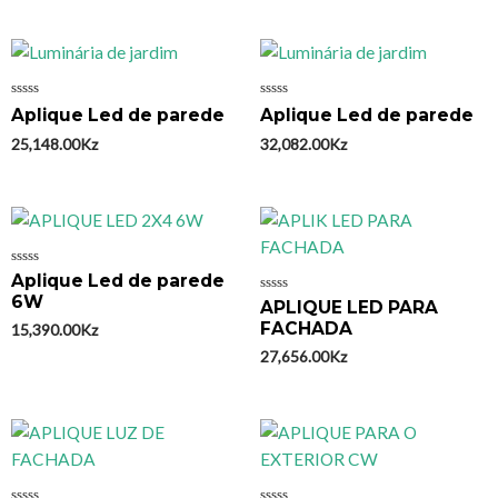
Avaliação
Avaliação
Aplique Led de parede
Aplique Led de parede
0
0
de
de
25,148.00
Kz
32,082.00
Kz
5
5
Avaliação
Aplique Led de parede
0
6W
Avaliação
APLIQUE LED PARA
de
0
5
FACHADA
15,390.00
Kz
de
5
27,656.00
Kz