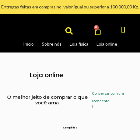
Ir
Entregas feitas em compras no valor igual ou superior a 100.000,00 Kz.
para
Search
o
conteúdo
Cart
0
Início
Sobre nós
Loja física
Loja online
Loja online
Conversar com um
O melhor jeito de comprar o que
atendente
você ama.
Lampâdas