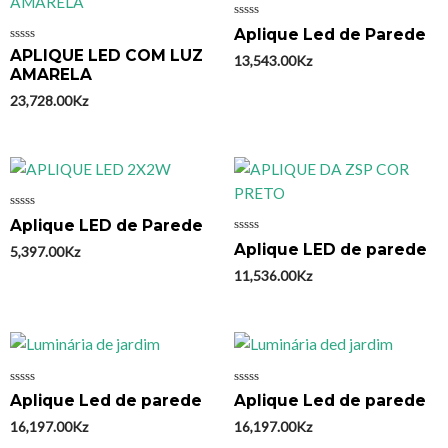
Avaliação
Aplique Led de Parede
0
Avaliação
APLIQUE LED COM LUZ
de
13,543.00
Kz
0
5
AMARELA
de
5
23,728.00
Kz
Avaliação
Aplique LED de Parede
0
Avaliação
de
Aplique LED de parede
5,397.00
Kz
0
5
de
11,536.00
Kz
5
Avaliação
Avaliação
Aplique Led de parede
Aplique Led de parede
0
0
de
de
16,197.00
Kz
16,197.00
Kz
5
5