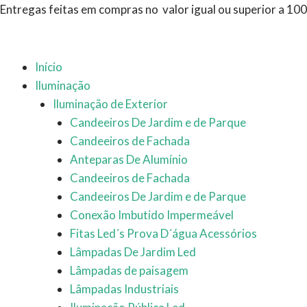
Ir
Pesquisar
Entregas feitas em compras no valor igual ou superior a 10
para
produtos
o
conteúdo
Início
Iluminação
Iluminação de Exterior
Candeeiros De Jardim e de Parque
Candeeiros de Fachada
Anteparas De Alumínio
Candeeiros de Fachada
Candeeiros De Jardim e de Parque
Conexão Imbutido Impermeável
Fitas Led´s Prova D´água Acessórios
Lâmpadas De Jardim Led
Lâmpadas de paisagem
Lâmpadas Industriais