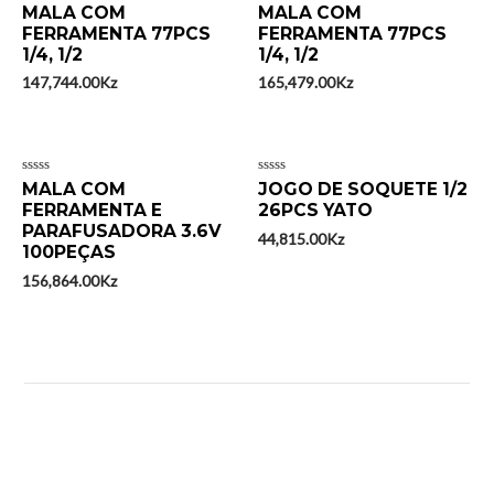
Avaliação
Avaliação
MALA COM
MALA COM
0
0
FERRAMENTA 77PCS
FERRAMENTA 77PCS
de
de
5
1/4, 1/2
5
1/4, 1/2
147,744.00
Kz
165,479.00
Kz
Avaliação
Avaliação
MALA COM
JOGO DE SOQUETE 1/2
0
0
FERRAMENTA E
26PCS YATO
de
de
5
PARAFUSADORA 3.6V
5
44,815.00
Kz
100PEÇAS
156,864.00
Kz