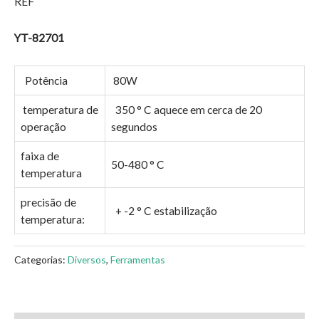
REF
YT-82701
Potência
80W
temperatura de
350 ° C aquece em cerca de 20
operação
segundos
faixa de
50-480 ° C
temperatura
precisão de
+ -2 ° C estabilização
temperatura:
Categorias:
Diversos
,
Ferramentas