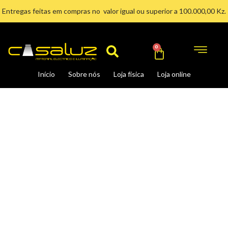
Ir
Entregas feitas em compras no valor igual ou superior a 100.000,00 Kz.
para
Search
o
conteúdo
Cart
0
Início
Sobre nós
Loja física
Loja online
FERRO
DE
SOLDA
C/TEMP.
AJUSTAVEL
80
W
quantidade