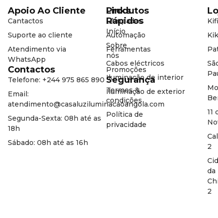
Apoio Ao Cliente
Produtos
Links
Lo
Rápidos
Cantactos
Lâmpadas
Kif
Início
Suporte ao cliente
Automação
Kik
Sobre
Atendimento via
Ferramentas
Pat
nós
WhatsApp
Cabos eléctricos
Sã
Contactos
Promoções
Pa
Iluminação de interior
Segurança
Telefone: +244 975 865 890
Mo
Termos &
Iluminação de exterior
Email:
Be
condições
atendimento@casaluziluminacaoangola.com
11 
Política de
Segunda-Sexta: 08h até as
No
privacidade
18h
Ca
Sábado: 08h até as 16h
2
Ci
da
Ch
2