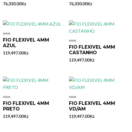
5
5
76,330.00
Kz
76,330.00
Kz
Avaliação
FIO FLEXIVEL 4MM
0
AZUL
Avaliação
FIO FLEXIVEL 4MM
de
0
5
CASTANHO
119,497.00
Kz
de
5
119,497.00
Kz
Avaliação
Avaliação
FIO FLEXIVEL 4MM
FIO FLEXIVEL 4MM
0
0
PRETO
VD/AM
de
de
5
5
119,497.00
Kz
119,497.00
Kz