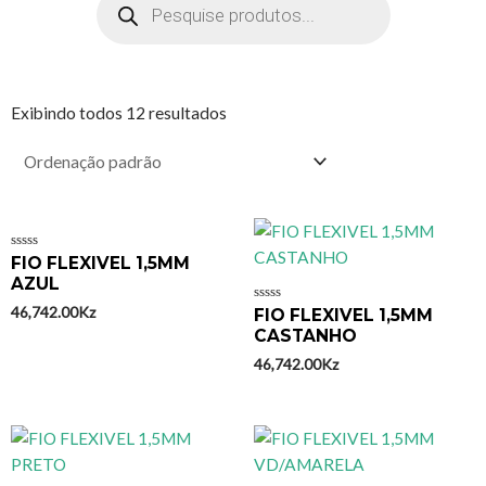
Exibindo todos 12 resultados
Avaliação
FIO FLEXIVEL 1,5MM
0
AZUL
de
5
46,742.00
Kz
Avaliação
FIO FLEXIVEL 1,5MM
0
CASTANHO
de
5
46,742.00
Kz