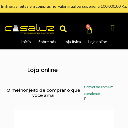
Ir
Entregas feitas em compras no valor igual ou superior a 100.000,00 Kz.
para
Search
o
conteúdo
Cart
0
Início
Sobre nós
Loja física
Loja online
Loja online
Conversar com um
O melhor jeito de comprar o que
atendente
você ama.