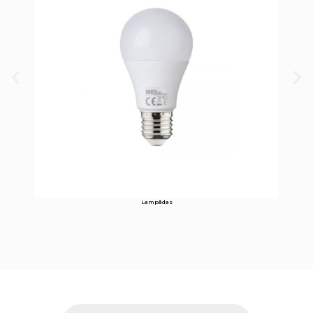
Lampâdas
Pesquisar
produtos