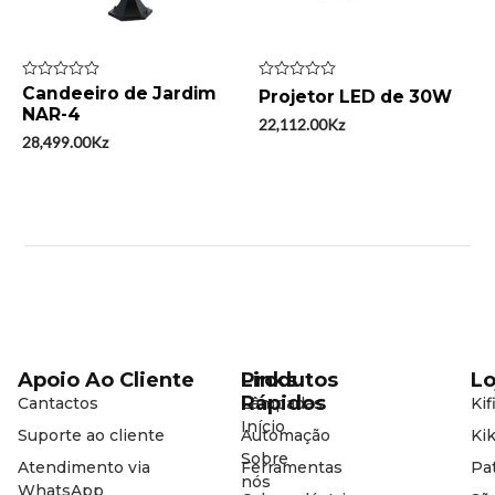
Avaliação
Candeeiro de Jardim
Avaliação
Projetor LED de 30W
0
0
NAR-4
de
de
22,112.00
Kz
5
5
28,499.00
Kz
Apoio Ao Cliente
Produtos
Links
Lo
Rápidos
Cantactos
Lâmpadas
Kif
Início
Suporte ao cliente
Automação
Kik
Sobre
Atendimento via
Ferramentas
Pat
nós
WhatsApp