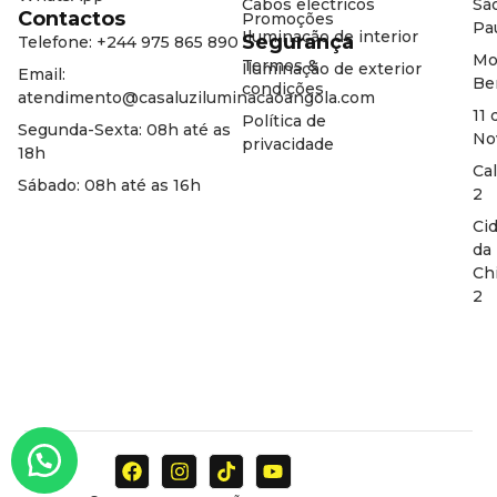
Cabos eléctricos
Sã
Contactos
Promoções
Pa
Iluminação de interior
Segurança
Telefone: +244 975 865 890
Mo
Termos &
Iluminação de exterior
Email:
Be
condições
atendimento@casaluziluminacaoangola.com
11 
Política de
Segunda-Sexta: 08h até as
No
privacidade
18h
Ca
Sábado: 08h até as 16h
2
Ci
da
Ch
2
F
I
T
Y
a
n
i
o