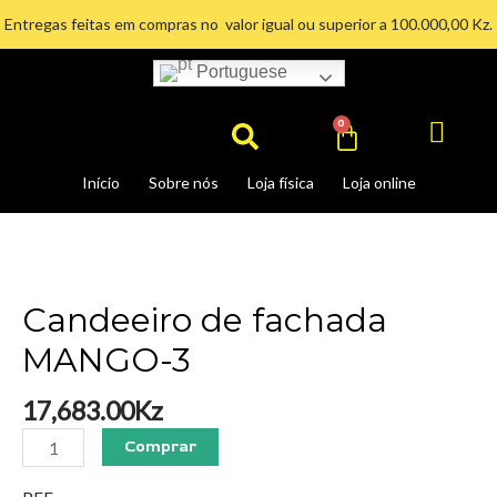
Ir
Entregas feitas em compras no valor igual ou superior a 100.000,00 Kz.
para
o
Portuguese
Search
conteúdo
Cart
0
Início
Sobre nós
Loja física
Loja online
Candeeiro
de
fachada
MANGO-
Candeeiro de fachada
3
MANGO-3
quantidade
17,683.00
Kz
Comprar