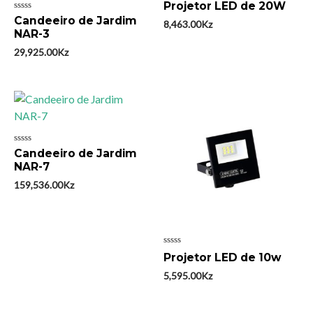
Avaliação
Projetor LED de 20W
0
Avaliação
Candeeiro de Jardim
de
8,463.00
Kz
0
5
NAR-3
de
5
29,925.00
Kz
Avaliação
Candeeiro de Jardim
0
NAR-7
de
5
159,536.00
Kz
Avaliação
Projetor LED de 10w
0
de
5,595.00
Kz
5