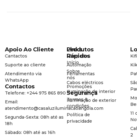
Apoio Ao Cliente
Produtos
Links
Lo
Rápidos
Cantactos
Lâmpadas
Kif
Início
Suporte ao cliente
Automação
Kik
Sobre
Atendimento via
Ferramentas
Pat
nós
WhatsApp
Cabos eléctricos
Sã
Contactos
Promoções
Pa
Iluminação de interior
Segurança
Telefone: +244 975 865 890
Mo
Termos &
Iluminação de exterior
Email:
Be
condições
atendimento@casaluziluminacaoangola.com
11 
Política de
Segunda-Sexta: 08h até as
No
privacidade
18h
Ca
Sábado: 08h até as 16h
2