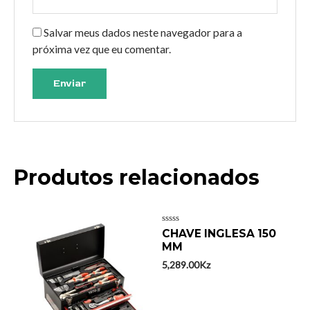
Salvar meus dados neste navegador para a
próxima vez que eu comentar.
Produtos relacionados
Avaliação
CHAVE INGLESA 150
0
MM
de
5
5,289.00
Kz