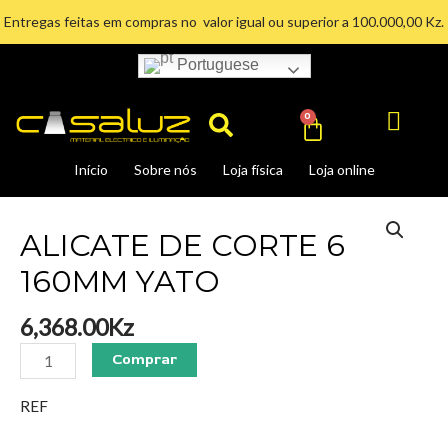
Ir
Entregas feitas em compras no valor igual ou superior a 100.000,00 Kz.
para
o
Portuguese
Search
conteúdo
Cart
0
Início
Sobre nós
Loja física
Loja online
ALICATE
DE
ALICATE DE CORTE 6
CORTE
160MM YATO
6
160MM
6,368.00
Kz
YATO
quantidade
Comprar
REF