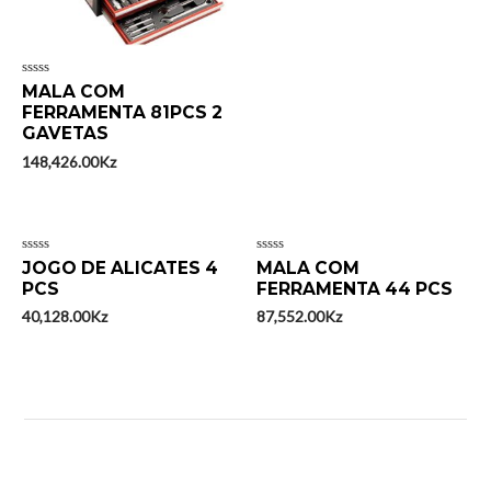
Avaliação
MALA COM
0
FERRAMENTA 81PCS 2
de
5
GAVETAS
148,426.00
Kz
Avaliação
Avaliação
JOGO DE ALICATES 4
MALA COM
0
0
PCS
FERRAMENTA 44 PCS
de
de
5
5
40,128.00
Kz
87,552.00
Kz