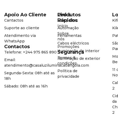
Apoio Ao Cliente
Produtos
Links
Lo
Rápidos
Cantactos
Lâmpadas
Kif
Início
Suporte ao cliente
Automação
Kik
Sobre
Atendimento via
Ferramentas
Pat
nós
WhatsApp
Cabos eléctricos
Sã
Contactos
Promoções
Pa
Iluminação de interior
Segurança
Telefone: +244 975 865 890
Mo
Termos &
Iluminação de exterior
Email:
Be
condições
atendimento@casaluziluminacaoangola.com
11 
Política de
Segunda-Sexta: 08h até as
No
privacidade
18h
Ca
Sábado: 08h até as 16h
2
Ci
da
Ch
2