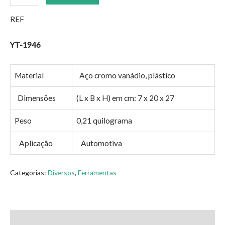
REF
YT-1946
Material
Aço cromo vanádio, plástico
Dimensões
(L x B x H) em cm: 7 x 20 x 27
Peso
0,21 quilograma
Aplicação
Automotiva
Categorias:
Diversos
,
Ferramentas
Avaliações (0)