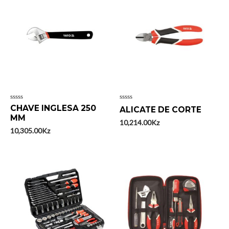
Avaliação
Avaliação
CHAVE INGLESA 250
ALICATE DE CORTE
0
0
MM
de
de
10,214.00
Kz
5
5
10,305.00
Kz