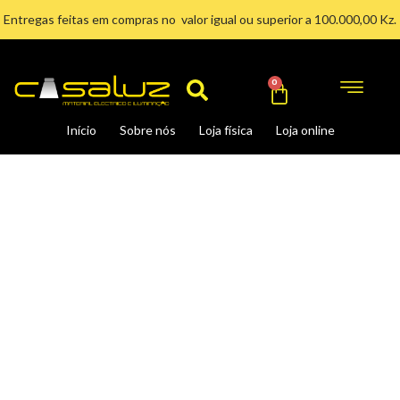
Ir
Entregas feitas em compras no valor igual ou superior a 100.000,00 Kz.
para
Search
o
conteúdo
Cart
0
Início
Sobre nós
Loja física
Loja online
ALICATE
DE
NARIZ
LONGO
DOBRADO
8"
200
MM
quantidade