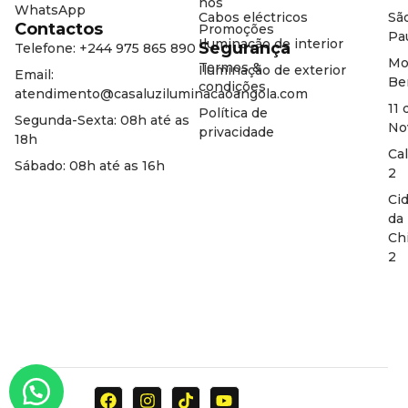
nós
WhatsApp
Cabos eléctricos
Sã
Contactos
Promoções
Pa
Iluminação de interior
Segurança
Telefone: +244 975 865 890
Mo
Termos &
Iluminação de exterior
Email:
Be
condições
atendimento@casaluziluminacaoangola.com
11 
Política de
Segunda-Sexta: 08h até as
No
privacidade
18h
Ca
Sábado: 08h até as 16h
2
Ci
da
Ch
2
F
I
T
Y