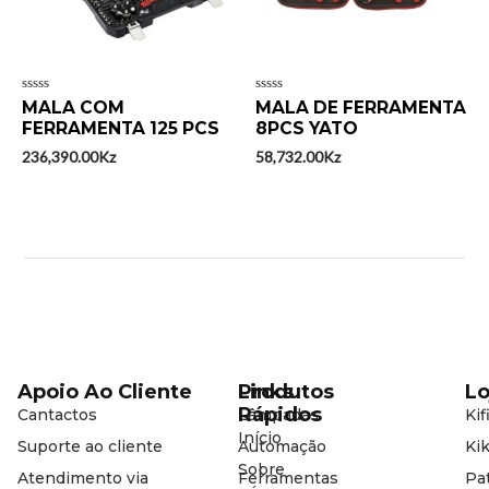
Avaliação
Avaliação
MALA COM
MALA DE FERRAMENTA
0
0
FERRAMENTA 125 PCS
8PCS YATO
de
de
5
5
236,390.00
Kz
58,732.00
Kz
Apoio Ao Cliente
Produtos
Links
Lo
Rápidos
Cantactos
Lâmpadas
Kif
Início
Suporte ao cliente
Automação
Kik
Sobre
Atendimento via
Ferramentas
Pat