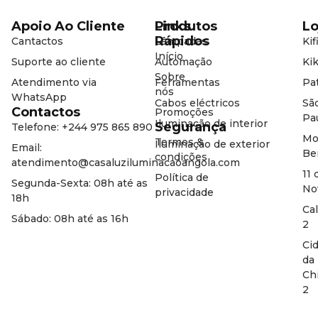
Apoio Ao Cliente
Produtos
Links
Lo
Rápidos
Cantactos
Lâmpadas
Kif
Início
Suporte ao cliente
Automação
Kik
Sobre
Atendimento via
Ferramentas
Pat
nós
WhatsApp
Cabos eléctricos
Sã
Contactos
Promoções
Pa
Iluminação de interior
Segurança
Telefone: +244 975 865 890
Mo
Termos &
Iluminação de exterior
Email:
Be
condições
atendimento@casaluziluminacaoangola.com
11 
Política de
Segunda-Sexta: 08h até as
No
privacidade
18h
Ca
Sábado: 08h até as 16h
2
Ci
da
Ch
2