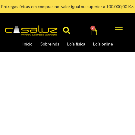
Ir
Entregas feitas em compras no valor igual ou superior a 100.000,00 Kz.
para
Search
o
conteúdo
Cart
0
Início
Sobre nós
Loja física
Loja online
APLIQUE
DE
CRISTAL
PRETO
E
DOURADO
quantidade