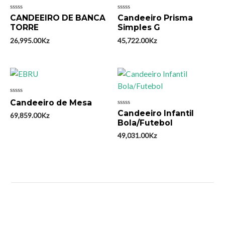
Avaliação
Avaliação
CANDEEIRO DE BANCA
Candeeiro Prisma
0
0
TORRE
Simples G
de
de
5
5
26,995.00
Kz
45,722.00
Kz
Avaliação
Candeeiro de Mesa
0
Avaliação
Candeeiro Infantil
de
69,859.00
Kz
0
5
Bola/Futebol
de
5
49,031.00
Kz