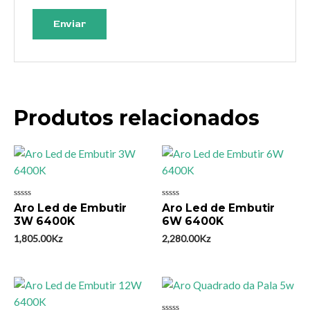
Produtos relacionados
Avaliação
Avaliação
Aro Led de Embutir
Aro Led de Embutir
0
0
3W 6400K
6W 6400K
de
de
5
5
1,805.00
Kz
2,280.00
Kz