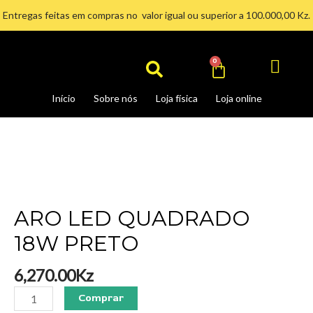
Ir
Entregas feitas em compras no valor igual ou superior a 100.000,00 Kz.
para
Search
o
conteúdo
Cart
0
Início
Sobre nós
Loja física
Loja online
ARO
LED
QUADRADO
18W
PRETO
quantidade
ARO LED QUADRADO
18W PRETO
6,270.00
Kz
Comprar