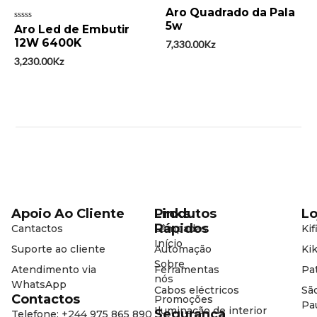
Avaliação
Aro Quadrado da Pala
0
5w
Avaliação
Aro Led de Embutir
de
0
5
12W 6400K
7,330.00
Kz
de
5
3,230.00
Kz
Apoio Ao Cliente
Produtos
Links
Lo
Rápidos
Cantactos
Lâmpadas
Kif
Início
Suporte ao cliente
Automação
Kik
Sobre
Atendimento via
Ferramentas
Pat
nós
WhatsApp
Cabos eléctricos
Sã
Contactos
Promoções
Pa
Iluminação de interior
Segurança
Telefone: +244 975 865 890