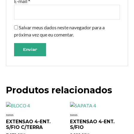
E-mail
*
Salvar meus dados neste navegador para a
próxima vez que eu comentar.
Produtos relacionados
Avaliação
Avaliação
EXTENSAO 4-ENT.
EXTENSAO 4-ENT.
0
0
S/FIO C/TERRA
S/FIO
de
de
5
5