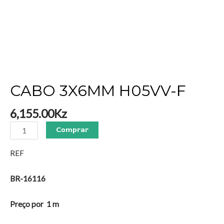
CABO 3X6MM H05VV-F
6,155.00
Kz
Comprar
REF
BR-16116
Preço por 1 m