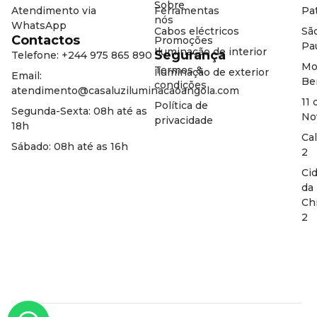
Sobre
Atendimento via
Ferramentas
Pat
nós
WhatsApp
Cabos eléctricos
Sã
Contactos
Promoções
Pa
Iluminação de interior
Segurança
Telefone: +244 975 865 890
Mo
Termos &
Iluminação de exterior
Email:
Be
condições
atendimento@casaluziluminacaoangola.com
11 
Política de
Segunda-Sexta: 08h até as
No
privacidade
18h
Ca
Sábado: 08h até as 16h
2
Ci
da
Ch
2