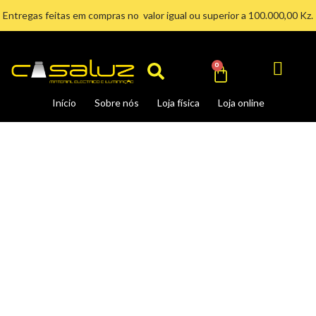
Ir
Entregas feitas em compras no valor igual ou superior a 100.000,00 Kz.
para
Search
o
conteúdo
Cart
0
Início
Sobre nós
Loja física
Loja online
CABO
3X6MM
H05VV-
F
quantidade