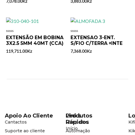
7,078.00
Kz
3,883.00
Kz
Avaliação
Avaliação
EXTENSÃO EM BOBINA
EXTENSAO 3-ENT.
0
0
3X2.5 5MM 40MT (CCA)
S/FIO C/TERRA +INTE
de
de
5
5
119,711.00
Kz
7,368.00
Kz
Apoio Ao Cliente
Produtos
Links
Lo
Rápidos
Cantactos
Lâmpadas
Kif
Início
Suporte ao cliente
Automação
Kik