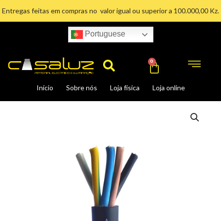
Ir
Entregas feitas em compras no valor igual ou superior a 100.000,00 Kz.
para
o
Portuguese
conteúdo
Search
Cart
0
Início
Sobre nós
Loja física
Loja online
CABO
FLEXIVEL
5X4MM
H05VV-
FLEXIVEL
quantidade