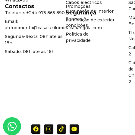
Cabos eléctricos
Sã
Contactos
Promoções
Pa
Iluminação de interior
Segurança
Telefone: +244 975 865 890
Mo
Termos &
Iluminação de exterior
Email:
Be
condições
atendimento@casaluziluminacaoangola.com
11 
Política de
Segunda-Sexta: 08h até as
No
privacidade
18h
Ca
Sábado: 08h até as 16h
2
Ci
da
Ch
2
F
I
T
Y
a
n
i
o