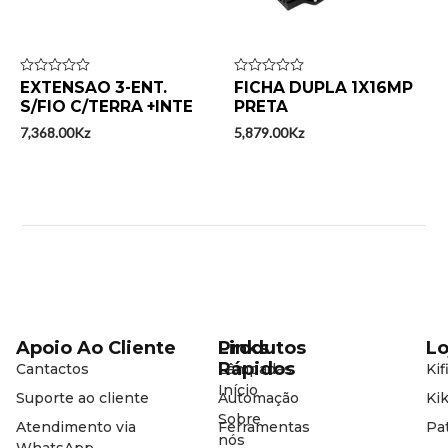
Avaliação
EXTENSAO 3-ENT.
Avaliação
FICHA DUPLA 1X16MP
0
0
S/FIO C/TERRA +INTE
PRETA
de
de
5
5
7,368.00
Kz
5,879.00
Kz
Apoio Ao Cliente
Produtos
Links
Lo
Rápidos
Cantactos
Lâmpadas
Kif
Início
Suporte ao cliente
Automação
Kik
Sobre
Atendimento via
Ferramentas
Pat
nós
WhatsApp