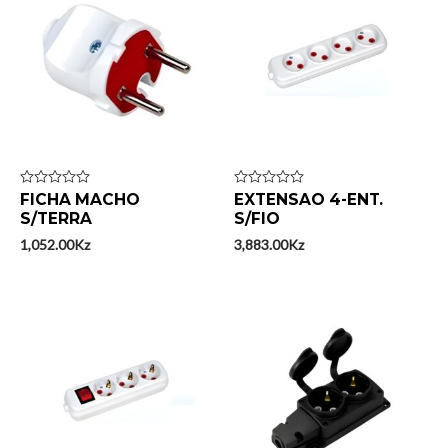
Avaliação
FICHA MACHO
Avaliação
EXTENSAO 4-ENT.
0
0
S/TERRA
S/FIO
de
de
5
5
1,052.00
Kz
3,883.00
Kz