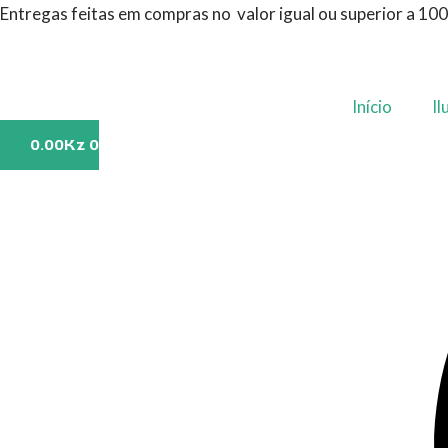
Ir
Entregas feitas em compras no valor igual ou superior a 10
para
o
conteúdo
Início
Il
0.00
Kz
0