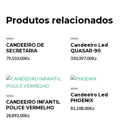
Produtos relacionados
Avaliação
Avaliação
CANDEEIRO DE
Candeeiro Led
0
0
SECRETARIA
QUASAR-90
de
de
5
5
79,550.00
Kz
330,397.00
Kz
Avaliação
Candeeiro Led
0
PHOENIX
Avaliação
CANDEEIRO INFANTIL
de
0
5
POLICE VERMELHO
81,108.00
Kz
de
5
28,892.00
Kz