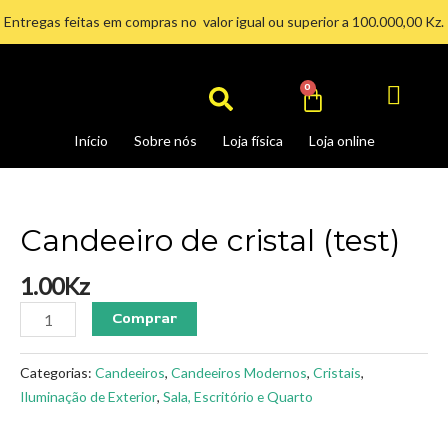
Ir
Entregas feitas em compras no valor igual ou superior a 100.000,00 Kz.
para
Search
o
conteúdo
Cart
0
Início
Sobre nós
Loja física
Loja online
Candeeiro
de
cristal
Candeeiro de cristal (test)
(test)
quantidade
1.00
Kz
Comprar
Categorias:
Candeeiros
,
Candeeiros Modernos
,
Cristais
,
Iluminação de Exterior
,
Sala, Escritório e Quarto