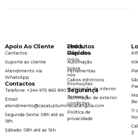
Apoio Ao Cliente
Produtos
Links
Lo
Rápidos
Cantactos
Lâmpadas
Kif
Início
Suporte ao cliente
Automação
Kik
Sobre
Atendimento via
Ferramentas
Pat
nós
WhatsApp
Cabos eléctricos
Sã
Contactos
Promoções
Pa
Iluminação de interior
Segurança
Telefone: +244 975 865 890
Mo
Termos &
Iluminação de exterior
Email:
Be
condições
atendimento@casaluziluminacaoangola.com
11 
Política de
Segunda-Sexta: 08h até as
No
privacidade
18h
Ca
Sábado: 08h até as 16h
2