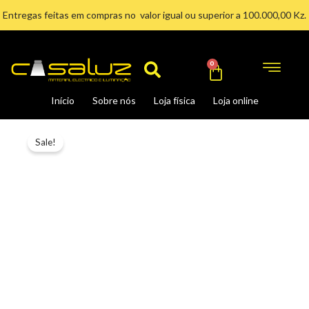
Ir
Entregas feitas em compras no valor igual ou superior a 100.000,00 Kz.
para
Search
o
conteúdo
Cart
0
Início
Sobre nós
Loja física
Loja online
Original
Current
Candeeiro
price
price
Sale!
de
was:
is:
Jardim
40,400.00Kz.
23,970.00Kz.
GARDÊNIA-
1
quantidade