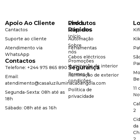
Apoio Ao Cliente
Produtos
Links
Lo
Rápidos
Cantactos
Lâmpadas
Kif
Início
Suporte ao cliente
Automação
Kik
Sobre
Atendimento via
Ferramentas
Pat
nós
WhatsApp
Cabos eléctricos
Sã
Contactos
Promoções
Pa
Iluminação de interior
Segurança
Telefone: +244 975 865 890
Mo
Termos &
Iluminação de exterior
Email:
Be
condições
atendimento@casaluziluminacaoangola.com
11 
Política de
Segunda-Sexta: 08h até as
No
privacidade
18h
Ca
Sábado: 08h até as 16h
2
Ci
da
Ch
2