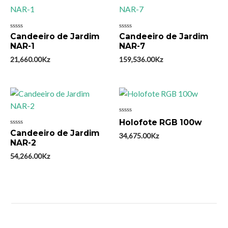
Avaliação
Avaliação
Candeeiro de Jardim
Candeeiro de Jardim
0
0
NAR-1
NAR-7
de
de
5
5
21,660.00
Kz
159,536.00
Kz
Avaliação
Holofote RGB 100w
0
Avaliação
Candeeiro de Jardim
de
34,675.00
Kz
0
5
NAR-2
de
5
54,266.00
Kz