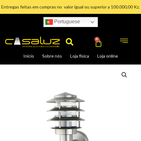
Ir
Entregas feitas em compras no valor igual ou superior a 100.000,00 Kz.
para
o
Portuguese
conteúdo
Search
Cart
0
Início
Sobre nós
Loja física
Loja online
Candeeiro
de
Jardim
KAYIN-
2
quantidade