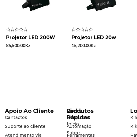
Avaliação
Avaliação
Projetor LED 200W
Projetor LED 20w
0
0
de
de
85,500.00
Kz
15,200.00
Kz
5
5
Apoio Ao Cliente
Produtos
Links
Lo
Rápidos
Cantactos
Lâmpadas
Kif
Início
Suporte ao cliente
Automação
Kik
Sobre
Atendimento via
Ferramentas
Pat