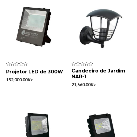
Avaliação
Avaliação
Candeeiro de Jardim
Projetor LED de 300W
0
0
NAR-1
de
de
152,000.00
Kz
5
5
21,660.00
Kz