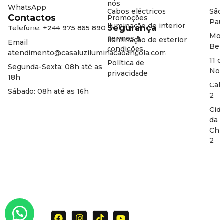
nós
WhatsApp
Cabos eléctricos
Sã
Contactos
Promoções
Pa
Iluminação de interior
Segurança
Telefone: +244 975 865 890
Mo
Termos &
Iluminação de exterior
Email:
Be
condições
atendimento@casaluziluminacaoangola.com
11 
Política de
Segunda-Sexta: 08h até as
No
privacidade
18h
Ca
Sábado: 08h até as 16h
2
Ci
da
Ch
2
F
I
T
Y