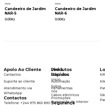
Avaliação
Avaliação
Candeeiro de Jardim
Candeeiro de Jardim
0
0
NAR-5
NAR-6
de
de
5
5
0.00
Kz
0.00
Kz
Apoio Ao Cliente
Produtos
Links
Lo
Rápidos
Cantactos
Lâmpadas
Kif
Início
Suporte ao cliente
Automação
Kik
Sobre
Atendimento via
Ferramentas
Pat
nós
WhatsApp
Cabos eléctricos
Sã
Contactos
Promoções
Pa
Iluminação de interior
Segurança
Telefone: +244 975 865 890