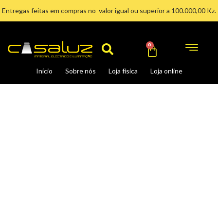
Ir
Entregas feitas em compras no valor igual ou superior a 100.000,00 Kz.
para
Search
o
conteúdo
Cart
0
Início
Sobre nós
Loja física
Loja online
Candeeiro
de
Jardim
PALMERA-
2
quantidade