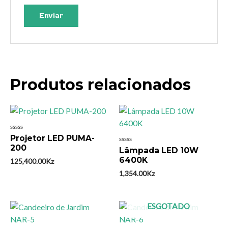
Produtos relacionados
Avaliação
Projetor LED PUMA-
0
200
Avaliação
Lâmpada LED 10W
de
0
5
6400K
125,400.00
Kz
de
5
1,354.00
Kz
ESGOTADO