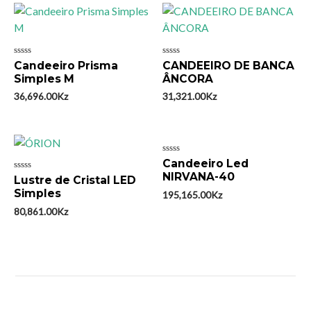
Avaliação
Avaliação
Candeeiro Prisma
CANDEEIRO DE BANCA
0
0
Simples M
ÂNCORA
de
de
5
5
36,696.00
Kz
31,321.00
Kz
Avaliação
Candeeiro Led
0
NIRVANA-40
Avaliação
Lustre de Cristal LED
de
0
5
Simples
195,165.00
Kz
de
5
80,861.00
Kz