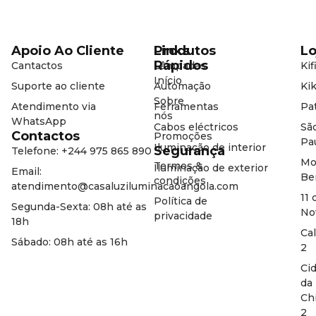
Apoio Ao Cliente
Produtos
Links
Lo
Rápidos
Cantactos
Lâmpadas
Kif
Início
Suporte ao cliente
Automação
Kik
Sobre
Atendimento via
Ferramentas
Pat
nós
WhatsApp
Cabos eléctricos
Sã
Contactos
Promoções
Pa
Iluminação de interior
Segurança
Telefone: +244 975 865 890
Mo
Termos &
Iluminação de exterior
Email:
Be
condições
atendimento@casaluziluminacaoangola.com
11 
Política de
Segunda-Sexta: 08h até as
No
privacidade
18h
Ca
Sábado: 08h até as 16h
2
Ci
da
Ch
2