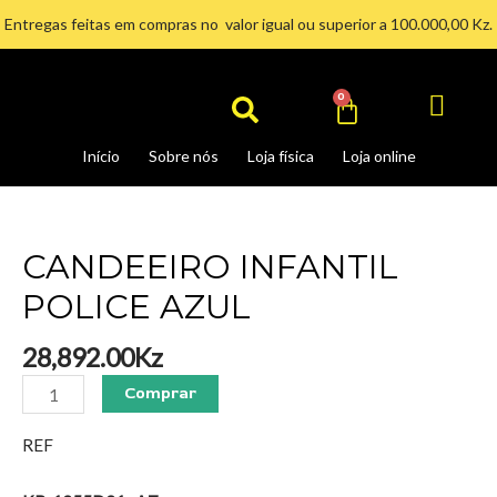
Ir
Entregas feitas em compras no valor igual ou superior a 100.000,00 Kz.
para
Search
o
conteúdo
Cart
0
Início
Sobre nós
Loja física
Loja online
CANDEEIRO
INFANTIL
POLICE
CANDEEIRO INFANTIL
AZUL
POLICE AZUL
quantidade
28,892.00
Kz
Comprar
REF