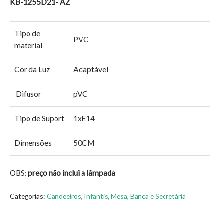
KB-1255D21- AZ
Tipo de
PVC
material
Cor da Luz
Adaptável
Difusor
pVC
Tipo de Suport
1xE14
Dimensões
50CM
OBS:
preço não inclui a lâmpada
Categorias:
Candeeiros
,
Infantis
,
Mesa, Banca e Secretária