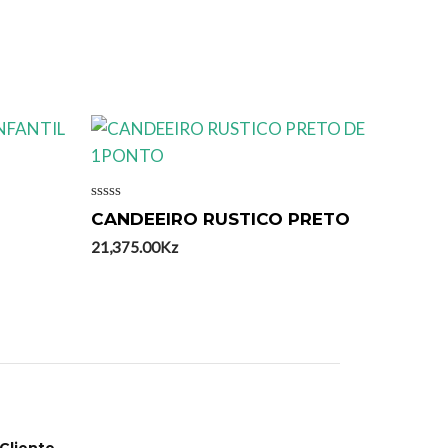
Avaliação
CANDEEIRO RUSTICO PRETO
0
de
21,375.00
Kz
5