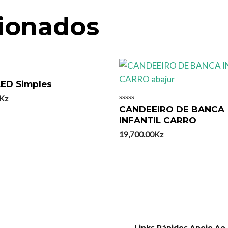
cionados
LED Simples
Kz
Avaliação
CANDEEIRO DE BANCA
0
INFANTIL CARRO
de
5
19,700.00
Kz