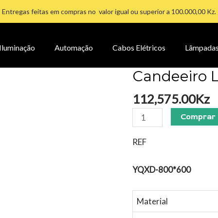
Entregas feitas em compras no valor igual ou superior a 100.000,00 Kz.
Iluminação
Automação
Cabos Elétricos
Lâmpada
Candeeiro L
Candeeiro
Led
112,575.00
Kz
3
Cores
Comprar
quantidade
REF
YQXD-800*600
Material