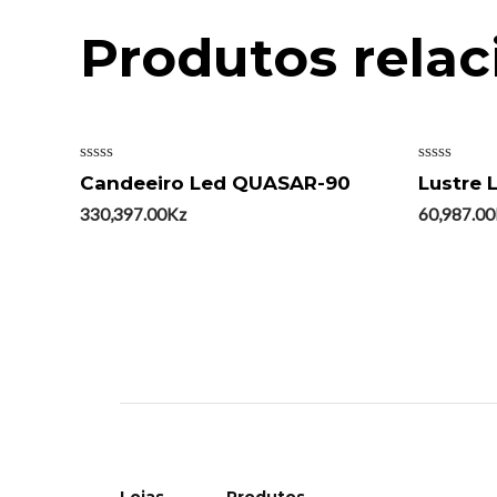
Produtos rela
Avaliação
Avaliação
Candeeiro Led QUASAR-90
Lustre 
0
0
de
de
330,397.00
Kz
60,987.00
5
5