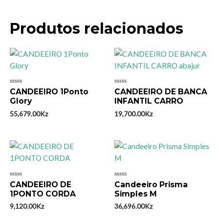
Produtos relacionados
Avaliação
Avaliação
CANDEEIRO 1Ponto
CANDEEIRO DE BANCA
0
0
Glory
INFANTIL CARRO
de
de
5
5
55,679.00
Kz
19,700.00
Kz
Avaliação
Avaliação
CANDEEIRO DE
Candeeiro Prisma
0
0
1PONTO CORDA
Simples M
de
de
5
5
9,120.00
Kz
36,696.00
Kz