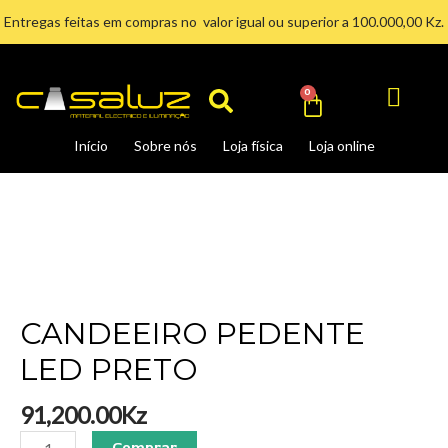
Ir
Entregas feitas em compras no valor igual ou superior a 100.000,00 Kz.
para
Search
o
conteúdo
Cart
0
Início
Sobre nós
Loja física
Loja online
CANDEEIRO
PEDENTE
LED
PRETO
quantidade
CANDEEIRO PEDENTE
LED PRETO
91,200.00
Kz
Comprar