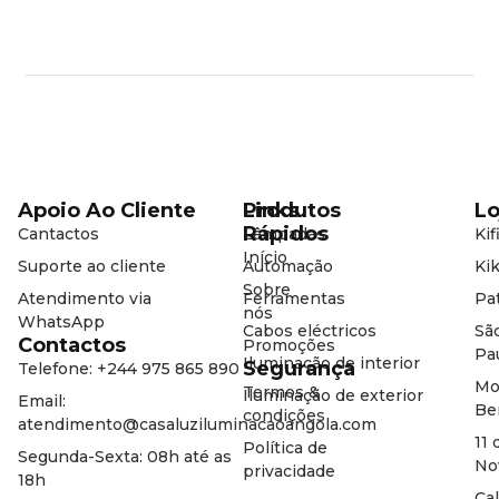
Apoio Ao Cliente
Produtos
Links
Lo
Rápidos
Cantactos
Lâmpadas
Kif
Início
Suporte ao cliente
Automação
Kik
Sobre
Atendimento via
Ferramentas
Pat
nós
WhatsApp
Cabos eléctricos
Sã
Contactos
Promoções
Pa
Iluminação de interior
Segurança
Telefone: +244 975 865 890
Mo
Termos &
Iluminação de exterior
Email:
Be
condições
atendimento@casaluziluminacaoangola.com
11 
Política de
Segunda-Sexta: 08h até as
No
privacidade
18h
Ca