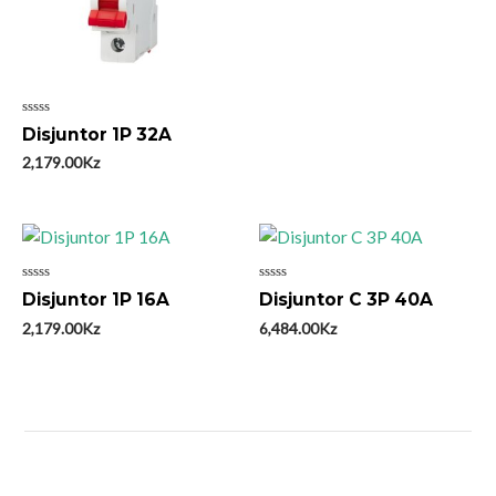
Avaliação
Disjuntor 1P 32A
0
de
2,179.00
Kz
5
Avaliação
Avaliação
Disjuntor 1P 16A
Disjuntor C 3P 40A
0
0
de
de
2,179.00
Kz
6,484.00
Kz
5
5