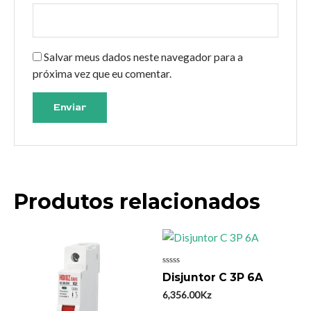
Salvar meus dados neste navegador para a
próxima vez que eu comentar.
Produtos relacionados
Avaliação
Disjuntor C 3P 6A
0
de
6,356.00
Kz
5