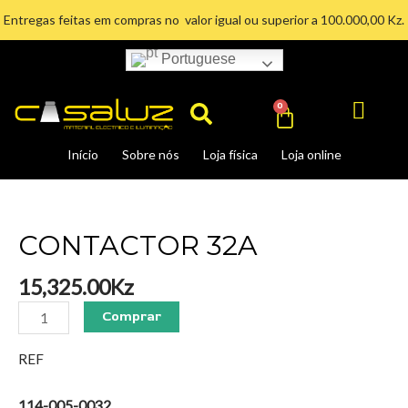
Ir
Entregas feitas em compras no valor igual ou superior a 100.000,00 Kz.
para
o
Portuguese
Search
conteúdo
Cart
0
Início
Sobre nós
Loja física
Loja online
CONTACTOR
32A
quantidade
CONTACTOR 32A
15,325.00
Kz
Comprar
REF
114-005-0032