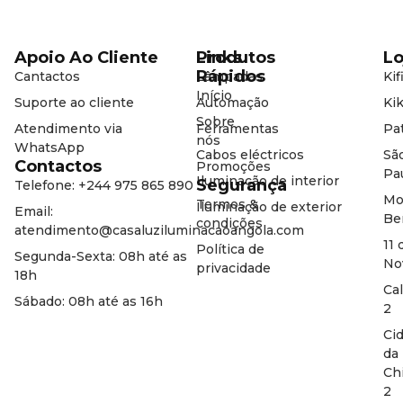
Apoio Ao Cliente
Produtos
Links
Lo
Rápidos
Cantactos
Lâmpadas
Kif
Início
Suporte ao cliente
Automação
Kik
Sobre
Atendimento via
Ferramentas
Pat
nós
WhatsApp
Cabos eléctricos
Sã
Contactos
Promoções
Pa
Iluminação de interior
Segurança
Telefone: +244 975 865 890
Mo
Termos &
Iluminação de exterior
Email:
Be
condições
atendimento@casaluziluminacaoangola.com
11 
Política de
Segunda-Sexta: 08h até as
No
privacidade
18h
Ca
Sábado: 08h até as 16h
2
Ci
da
Ch
2