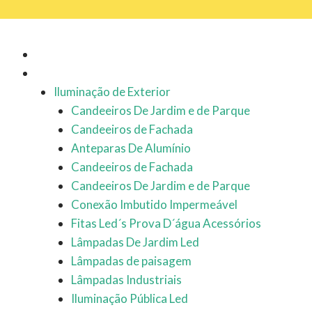
Ir
para
o
Início
conteúdo
Iluminação
Iluminação de Exterior
Candeeiros De Jardim e de Parque
Candeeiros de Fachada
Anteparas De Alumínio
Candeeiros de Fachada
Candeeiros De Jardim e de Parque
Conexão Imbutido Impermeável
Fitas Led´s Prova D´água Acessórios
Lâmpadas De Jardim Led
Lâmpadas de paisagem
Lâmpadas Industriais
Iluminação Pública Led