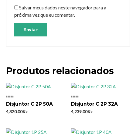
Salvar meus dados neste navegador para a
próxima vez que eu comentar.
Produtos relacionados
Avaliação
Avaliação
Disjuntor C 2P 50A
Disjuntor C 2P 32A
0
0
de
de
4,320.00
Kz
4,239.00
Kz
5
5