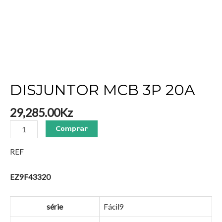
DISJUNTOR MCB 3P 20A
29,285.00
Kz
Comprar
REF
EZ9F43320
série
Fácil9