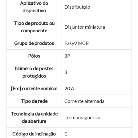
Aplicativo do
Distribuição
dispositivo
Tipo de produto ou
Disjuntor miniatura
componente
Grupo de produtos
Easy9 MCB
Pólos
3P
Número de postes
3
protegidos
[Em] corrente nominal
20 A
Tipo de rede
Corrente alternada
Tecnologia da unidade
Termomagnético
de abertura
Código de inclinação
C