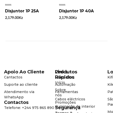
Avaliação
Avaliação
Disjuntor 1P 25A
Disjuntor 1P 40A
0
0
de
de
2,179.00
Kz
2,179.00
Kz
5
5
Apoio Ao Cliente
Produtos
Links
Lo
Rápidos
Cantactos
Lâmpadas
Kif
Início
Suporte ao cliente
Automação
Kik
Sobre
Atendimento via
Ferramentas
Pat
nós
WhatsApp
Cabos eléctricos
Sã
Contactos
Promoções
Pa
Iluminação de interior
Segurança
Telefone: +244 975 865 890
Mo
Termos &