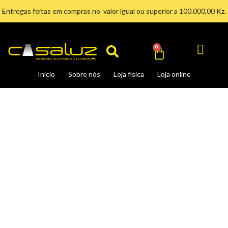
Ir
Entregas feitas em compras no valor igual ou superior a 100.000,00 Kz.
para
Search
o
conteúdo
Cart
0
Início
Sobre nós
Loja física
Loja online
DISJUNTOR
MCB
3P
20A
quantidade