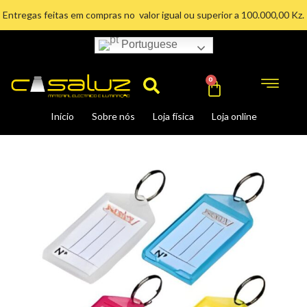
Ir
Entregas feitas em compras no valor igual ou superior a 100.000,00 Kz.
para
o
Portuguese
Search
conteúdo
Cart
0
Início
Sobre nós
Loja física
Loja online
ETIQUETA
DE
CHAVE
POR
UNIDADE
quantidade