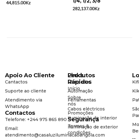
5
5
1/4, 1/2, 3/8
44,815.00
Kz
282,137.00
Kz
Apoio Ao Cliente
Produtos
Links
Lo
Rápidos
Cantactos
Lâmpadas
Kif
Início
Suporte ao cliente
Automação
Kik
Sobre
Atendimento via
Ferramentas
Pat
nós
WhatsApp
Cabos eléctricos
Sã
Contactos
Promoções
Pa
Iluminação de interior
Segurança
Telefone: +244 975 865 890
Mo
Termos &
Iluminação de exterior
Email:
Be
condições
atendimento@casaluziluminacaoangola.com