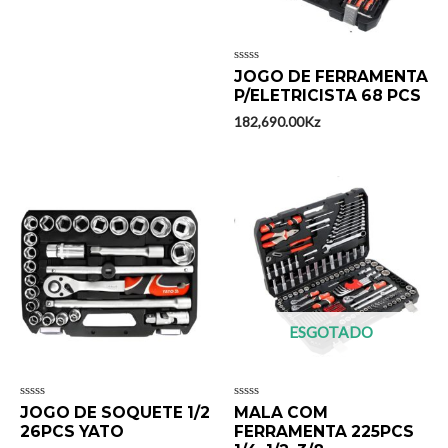
Avaliação
JOGO DE FERRAMENTA
0
P/ELETRICISTA 68 PCS
de
5
182,690.00
Kz
ESGOTADO
Avaliação
Avaliação
JOGO DE SOQUETE 1/2
MALA COM
0
0
26PCS YATO
FERRAMENTA 225PCS
de
de