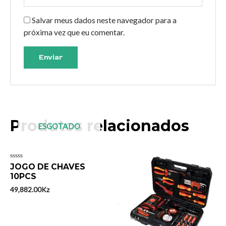
Salvar meus dados neste navegador para a
próxima vez que eu comentar.
Produtos relacionados
ESGOTADO
Avaliação
JOGO DE CHAVES
0
10PCS
de
5
49,882.00
Kz