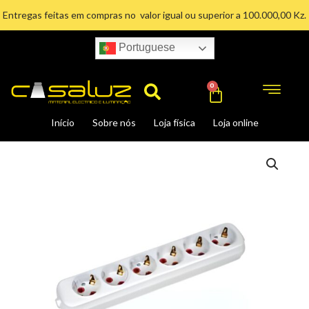
Ir
Entregas feitas em compras no valor igual ou superior a 100.000,00 Kz.
para
o
Portuguese
conteúdo
Search
Cart
0
Início
Sobre nós
Loja física
Loja online
EXTENSAO
BLOCO
6-
ENT
S/FIO
C/TERRA
quantidade