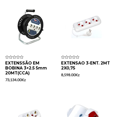
Avaliação
EXTENSSÃO EM
Avaliação
EXTENSAO 3-ENT. 2MT
0
0
BOBINA 3×2.5 5mm
2X0,75
de
de
20MT(CCA)
5
5
8,598.00
Kz
73,134.00
Kz