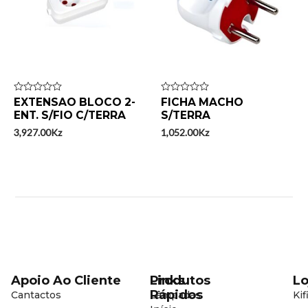
Avaliação
EXTENSAO BLOCO 2-
Avaliação
FICHA MACHO
0
0
ENT. S/FIO C/TERRA
S/TERRA
de
de
5
5
3,927.00
Kz
1,052.00
Kz
Apoio Ao Cliente
Produtos
Links
Lo
Rápidos
Cantactos
Lâmpadas
Kif