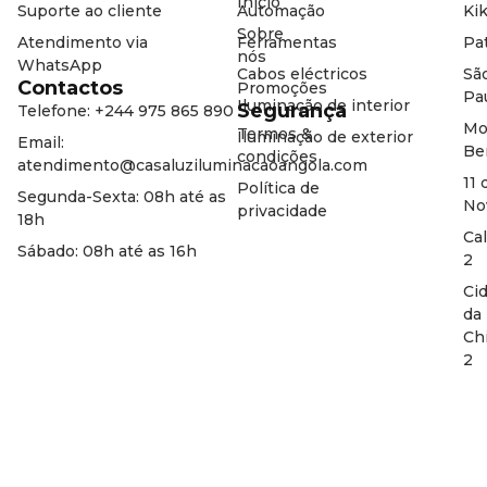
Início
Suporte ao cliente
Automação
Kik
Sobre
Atendimento via
Ferramentas
Pat
nós
WhatsApp
Cabos eléctricos
Sã
Contactos
Promoções
Pa
Iluminação de interior
Segurança
Telefone: +244 975 865 890
Mo
Termos &
Iluminação de exterior
Email:
Be
condições
atendimento@casaluziluminacaoangola.com
11 
Política de
Segunda-Sexta: 08h até as
No
privacidade
18h
Ca
Sábado: 08h até as 16h
2
Ci
da
Ch
2