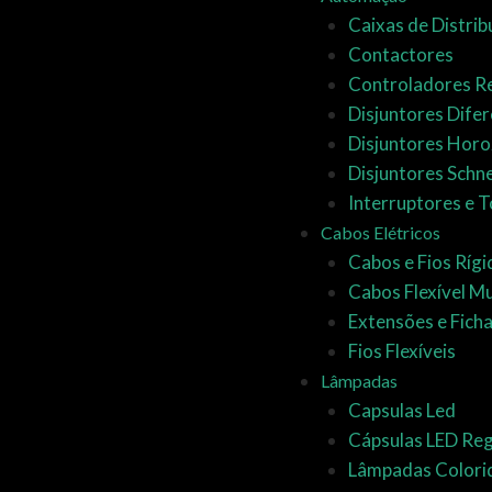
Caixas de Distrib
Contactores
Controladores 
Disjuntores Difer
Disjuntores Horo
Disjuntores Schn
Interruptores e 
Cabos Elétricos
Cabos e Fios Ríg
Cabos Flexível Mul
Extensões e Fich
Fios Flexíveis
Lâmpadas
Capsulas Led
Cápsulas LED Reg
Lâmpadas Colori