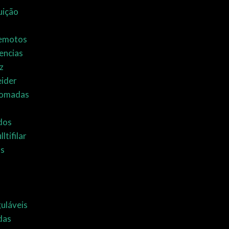
uição
Remotos
encias
z
eider
Tomadas
idos
ltifilar
as
uláveis
das