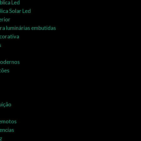
blica Led
lica Solar Led
erior
ra luminárias embutidas
corativa
s
Modernos
cões
uição
Remotos
encias
z