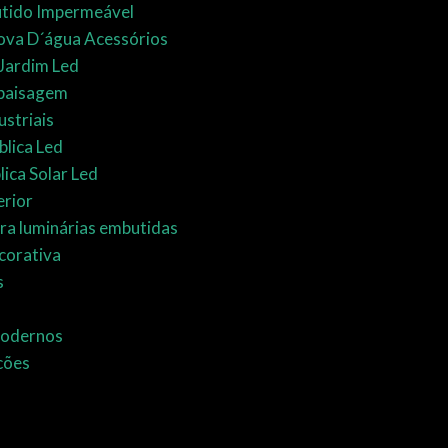
tido Impermeável
rova D´água Acessórios
Jardim Led
paisagem
striais
blica Led
lica Solar Led
erior
ra luminárias embutidas
corativa
s
Modernos
cões