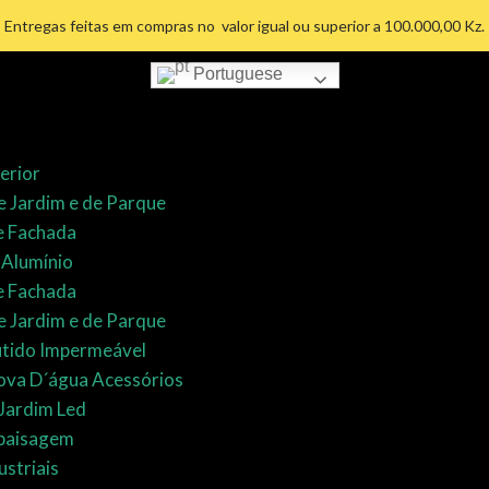
Lâmpada
Entregas feitas em compras no valor igual ou superior a 100.000,00 Kz.
LED
10W
Portuguese
E27
6400k
quantidade
erior
 Jardim e de Parque
e Fachada
 Alumínio
e Fachada
 Jardim e de Parque
tido Impermeável
rova D´água Acessórios
Jardim Led
paisagem
striais