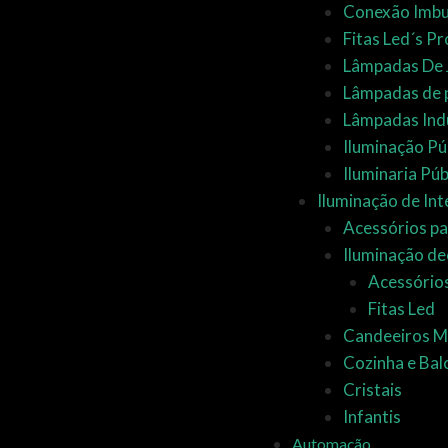
Conexão Imbu
Fitas Led´s P
Lâmpadas De 
Lâmpadas de 
Lâmpadas Indu
Iluminação Pú
Iluminaria Púb
Iluminação de Int
Acessórios pa
Iluminação de
Acessório
Fitas Led
Candeeiros 
Cozinha e Bal
Cristais
Infantis
Automação