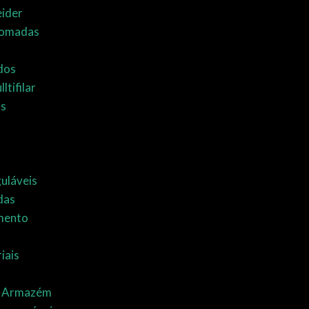
eider
Tomadas
idos
ltifilar
as
uláveis
das
mento
iais
e Armazém