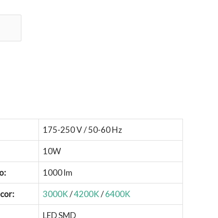
175-250 V / 50-60 Hz
10W
o:
1000 lm
cor:
3000K
/
4200K
/
6400K
LED SMD