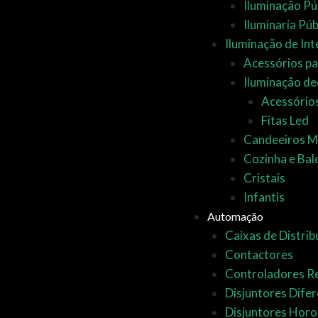
Iluminação Pú
Iluminaria Púb
Iluminação de Int
Acessórios pa
Iluminação de
Acessório
Fitas Led
Candeeiros 
Cozinha e Bal
Cristais
Infantis
Automação
Caixas de Distrib
Contactores
Controladores 
Disjuntores Difer
Disjuntores Horo