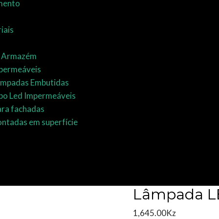
mento
iais
e Armazém
permeáveis
Lâmpadas Embutidas
bo Led Impermeáveis
ara fachadas
ntadas em superfície
Lâmpada L
1,645.00
Kz