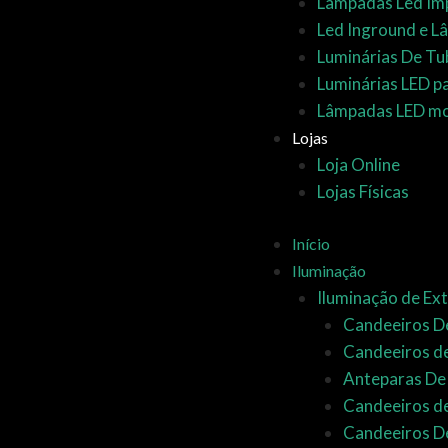
Lâmpadas Led Im
Led Inground e 
Luminárias De Tu
Luminárias LED p
Lâmpadas LED mo
Lojas
Loja Online
Lojas Físicas
Início
Iluminação
Iluminação de Ext
Candeeiros De
Candeeiros d
Anteparas De
Candeeiros d
Candeeiros De