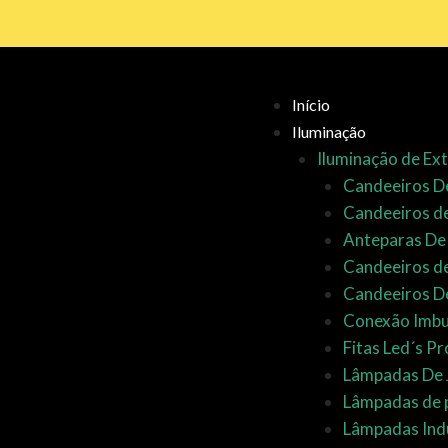
Ir
para
o
conteúdo
Início
Iluminação
Iluminação de Ext
Candeeiros De
Candeeiros d
Anteparas De
Candeeiros d
Candeeiros De
Conexão Imbu
Fitas Led´s P
Lâmpadas De 
Lâmpadas de 
Lâmpadas Indu