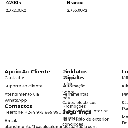
0
0
4200k
Branca
de
de
5
5
2,772.00
Kz
2,755.00
Kz
Apoio Ao Cliente
Produtos
Links
Lo
Rápidos
Cantactos
Lâmpadas
Kif
Início
Suporte ao cliente
Automação
Kik
Sobre
Atendimento via
Ferramentas
Pat
nós
WhatsApp
Cabos eléctricos
Sã
Contactos
Promoções
Pa
Iluminação de interior
Segurança
Telefone: +244 975 865 890
Mo
Termos &
Iluminação de exterior
Email:
Be
condições
atendimento@casaluziluminacaoangola.com