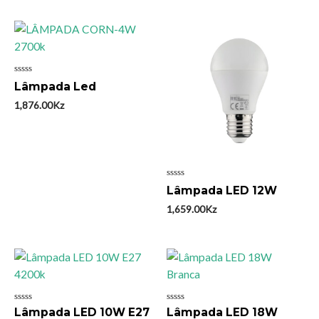
Avaliação
Lâmpada Led
0
de
1,876.00
Kz
5
Avaliação
Lâmpada LED 12W
0
de
1,659.00
Kz
5
Avaliação
Avaliação
Lâmpada LED 10W E27
Lâmpada LED 18W