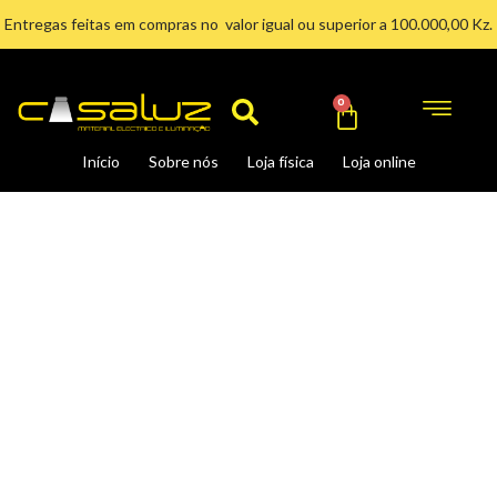
Ir
Entregas feitas em compras no valor igual ou superior a 100.000,00 Kz.
para
Search
o
conteúdo
Cart
0
Início
Sobre nós
Loja física
Loja online
Lâmpada
LED
12W
6400K
quantidade