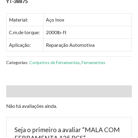
YT-38875
Material:
Aço Inox
C.m.de torque:
2000lb-ft
Aplicação:
Reparação Automotiva
Categorias:
Conjuntos de Ferramentas
,
Ferramentas
Avaliações (0)
Não há avaliações ainda.
Seja o primeiro a avaliar “MALA COM
FERRAMENTA 125 PCS”