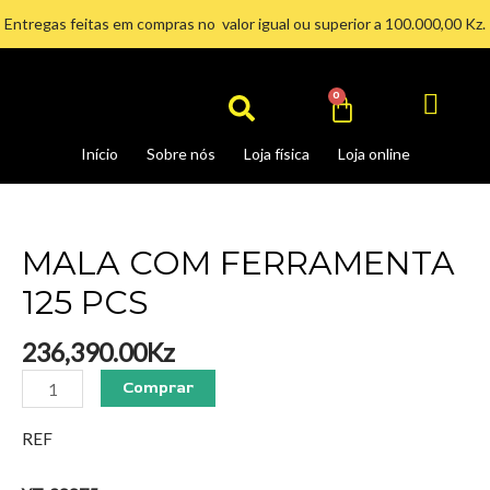
Ir
Entregas feitas em compras no valor igual ou superior a 100.000,00 Kz.
para
Search
o
conteúdo
Cart
0
Início
Sobre nós
Loja física
Loja online
MALA
COM
FERRAMENTA
MALA COM FERRAMENTA
125
125 PCS
PCS
quantidade
236,390.00
Kz
Comprar
REF