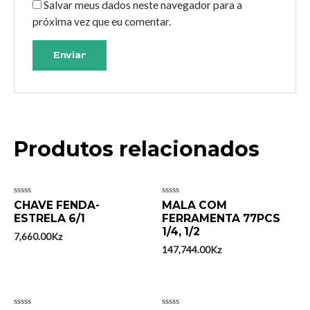
Salvar meus dados neste navegador para a
próxima vez que eu comentar.
Produtos relacionados
Avaliação
Avaliação
CHAVE FENDA-
MALA COM
0
0
ESTRELA 6/1
FERRAMENTA 77PCS
de
de
5
5
1/4, 1/2
7,660.00
Kz
147,744.00
Kz