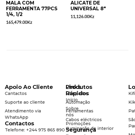
Avaliação
Avaliação
MALA COM
ALICATE DE
0
0
FERRAMENTA 77PCS
UNIVERSAL 8″
de
de
5
1/4, 1/2
5
11,126.00
Kz
165,479.00
Kz
Apoio Ao Cliente
Produtos
Links
Lo
Rápidos
Cantactos
Lâmpadas
Kif
Início
Suporte ao cliente
Automação
Kik
Sobre
Atendimento via
Ferramentas
Pat
nós
WhatsApp
Cabos eléctricos
Sã
Contactos
Promoções
Pa
Iluminação de interior
Segurança
Telefone: +244 975 865 890
Mo