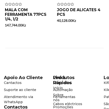
Avaliação
MALA COM
Avaliação
JOGO DE ALICATES 4
0
0
FERRAMENTA 77PCS
PCS
de
de
1/4, 1/2
5
5
40,128.00
Kz
147,744.00
Kz
Apoio Ao Cliente
Produtos
Links
Lo
Rápidos
Cantactos
Lâmpadas
Kif
Início
Suporte ao cliente
Automação
Kik
Sobre
Atendimento via
Ferramentas
Pat
nós
WhatsApp
Cabos eléctricos
Sã
Contactos
Promoções