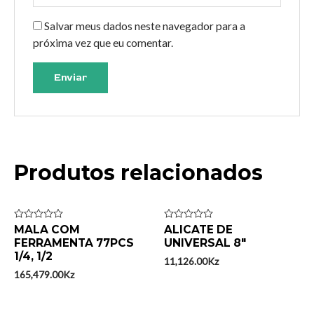
Salvar meus dados neste navegador para a
próxima vez que eu comentar.
Produtos relacionados
Avaliação
MALA COM
Avaliação
ALICATE DE
0
0
FERRAMENTA 77PCS
UNIVERSAL 8″
de
de
1/4, 1/2
5
5
11,126.00
Kz
165,479.00
Kz