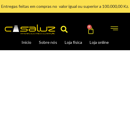
Ir
Entregas feitas em compras no valor igual ou superior a 100.000,00 Kz.
para
Search
o
conteúdo
Cart
0
Início
Sobre nós
Loja física
Loja online