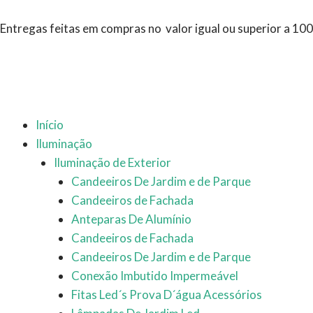
Ir
para
Entregas feitas em compras no valor igual ou superior a 10
o
conteúdo
Início
Iluminação
Iluminação de Exterior
Candeeiros De Jardim e de Parque
Candeeiros de Fachada
Anteparas De Alumínio
Candeeiros de Fachada
Candeeiros De Jardim e de Parque
Conexão Imbutido Impermeável
Fitas Led´s Prova D´água Acessórios