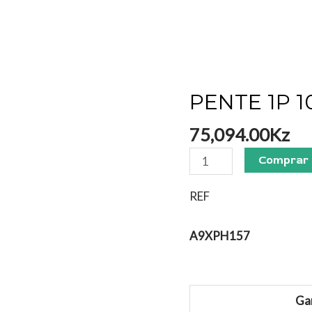
PENTE 1P 
PENTE
1P
75,094.00
Kz
100A
57MOD
Comprar
quantidade
REF
A9XPH157
Ga