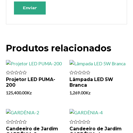
Produtos relacionados
Avaliação
Projetor LED PUMA-
Avaliação
Lâmpada LED 5W
0
0
200
Branca
de
de
5
5
125,400.00
Kz
1,269.00
Kz
Avaliação
Candeeiro de Jardim
Avaliação
Candeeiro de Jardim
0
0