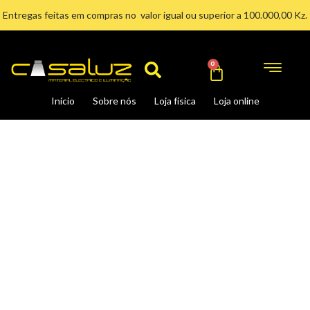
Ir
Entregas feitas em compras no valor igual ou superior a 100.000,00 Kz.
para
Search
o
conteúdo
Cart
0
Início
Sobre nós
Loja física
Loja online