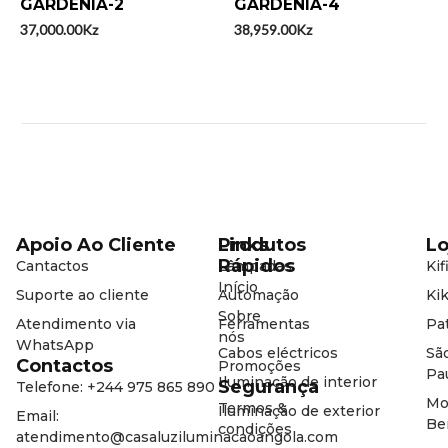
GARDÊNIA-2
GARDÊNIA-4
de
de
5
5
37,000.00
Kz
38,959.00
Kz
Apoio Ao Cliente
Produtos
Links
Lo
Rápidos
Cantactos
Lâmpadas
Kif
Início
Suporte ao cliente
Automação
Kik
Sobre
Atendimento via
Ferramentas
Pat
nós
WhatsApp
Cabos eléctricos
Sã
Contactos
Promoções
Pa
Iluminação de interior
Segurança
Telefone: +244 975 865 890
Mo
Termos &
Iluminação de exterior
Email:
Be
condições
atendimento@casaluziluminacaoangola.com