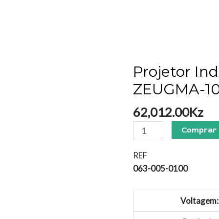
Projetor In
Projetor
Industrial
ZEUGMA-1
LED
Pendente
62,012.00
Kz
ZEUGMA-
Comprar
100
quantidade
REF
063-005-0100
Voltagem: