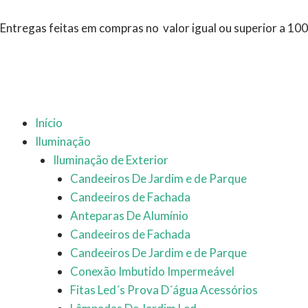
Ir
para
Entregas feitas em compras no valor igual ou superior a 10
o
conteúdo
Início
Iluminação
Iluminação de Exterior
Candeeiros De Jardim e de Parque
Candeeiros de Fachada
Anteparas De Alumínio
Candeeiros de Fachada
Candeeiros De Jardim e de Parque
Conexão Imbutido Impermeável
Fitas Led´s Prova D´água Acessórios