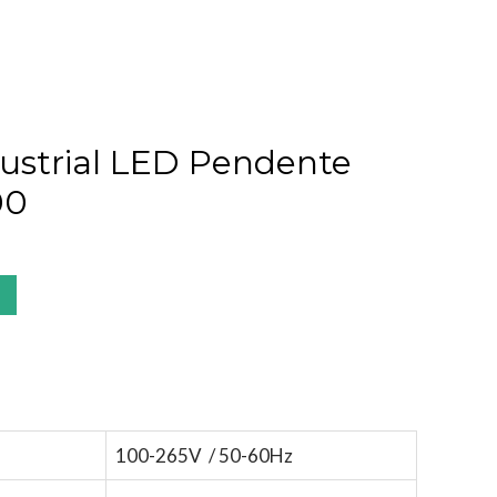
dustrial LED Pendente
00
100-265V / 50-60Hz