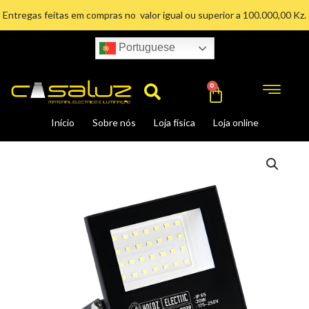
Ir
Entregas feitas em compras no valor igual ou superior a 100.000,00 Kz.
para
o
Portuguese
conteúdo
Search
Cart
0
Início
Sobre nós
Loja física
Loja online
Projetor
LED
de
20W
quantidade