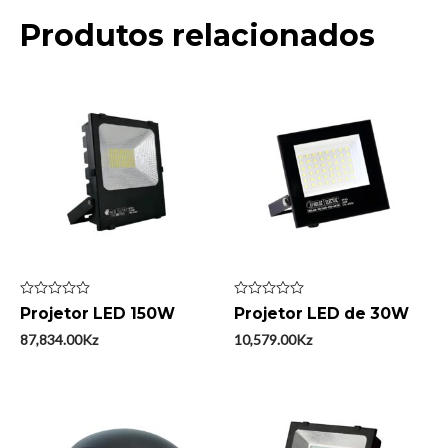
Produtos relacionados
Avaliação
Avaliação
Projetor LED 150W
Projetor LED de 30W
0
0
de
de
87,834.00
Kz
10,579.00
Kz
5
5