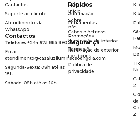
Rápidos
Cantactos
Lâmpadas
Kif
Início
Suporte ao cliente
Automação
Kik
Sobre
Atendimento via
Ferramentas
Pat
nós
WhatsApp
Cabos eléctricos
Sã
Contactos
Promoções
Pa
Iluminação de interior
Segurança
Telefone: +244 975 865 890
Mo
Termos &
Iluminação de exterior
Email:
Be
condições
atendimento@casaluziluminacaoangola.com
11 
Política de
Segunda-Sexta: 08h até as
No
privacidade
18h
Ca
Sábado: 08h até as 16h
2
Ci
da
Ch
2