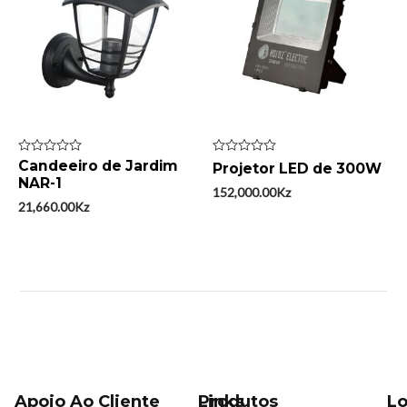
Avaliação
Candeeiro de Jardim
Avaliação
Projetor LED de 300W
0
0
NAR-1
de
de
152,000.00
Kz
5
5
21,660.00
Kz
Apoio Ao Cliente
Produtos
Links
Lo