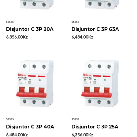
Avaliação
Avaliação
Disjuntor C 3P 20A
Disjuntor C 3P 63A
0
0
de
de
6,356.00
Kz
6,484.00
Kz
5
5
Avaliação
Avaliação
Disjuntor C 3P 40A
Disjuntor C 3P 25A
0
0
de
de
6,484.00
Kz
6,356.00
Kz
5
5