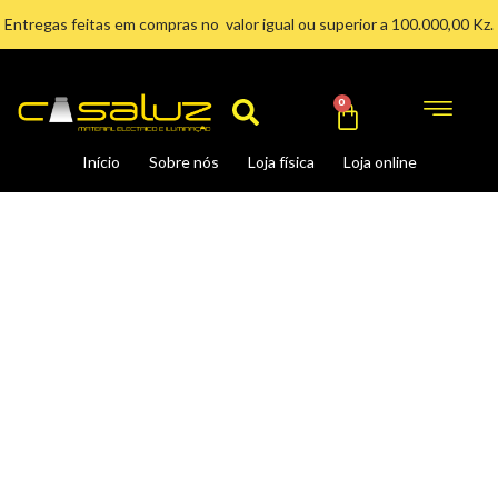
Ir
Entregas feitas em compras no valor igual ou superior a 100.000,00 Kz.
para
Search
o
conteúdo
Cart
0
Início
Sobre nós
Loja física
Loja online
QUADRO
DE
DISJUNTOR
.24
MOD.SALIENTE
quantidade