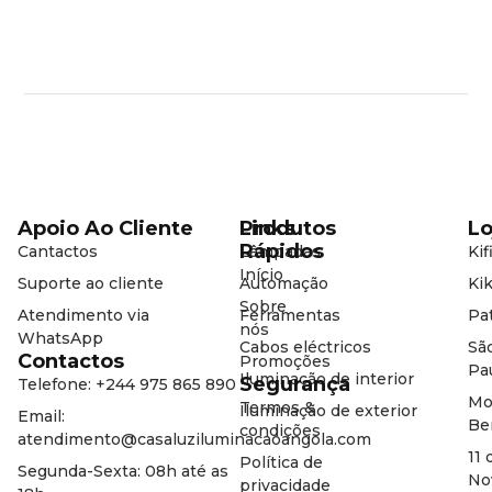
Apoio Ao Cliente
Produtos
Links
Lo
Rápidos
Cantactos
Lâmpadas
Kif
Início
Suporte ao cliente
Automação
Kik
Sobre
Atendimento via
Ferramentas
Pat
nós
WhatsApp
Cabos eléctricos
Sã
Contactos
Promoções
Pa
Iluminação de interior
Segurança
Telefone: +244 975 865 890
Mo
Termos &
Iluminação de exterior
Email:
Be
condições
atendimento@casaluziluminacaoangola.com
11 
Política de
Segunda-Sexta: 08h até as
No
privacidade