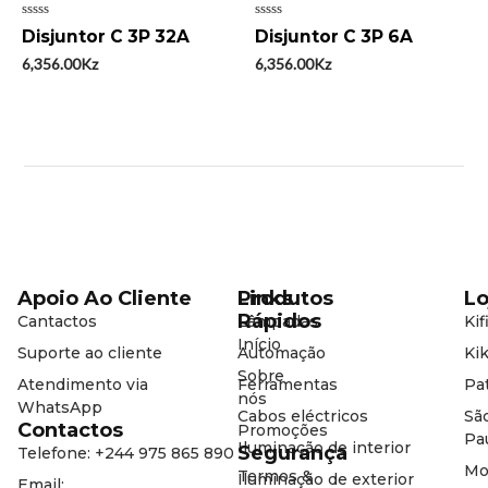
Avaliação
Avaliação
Disjuntor C 3P 32A
Disjuntor C 3P 6A
0
0
de
de
6,356.00
Kz
6,356.00
Kz
5
5
Apoio Ao Cliente
Produtos
Links
Lo
Rápidos
Cantactos
Lâmpadas
Kif
Início
Suporte ao cliente
Automação
Kik
Sobre
Atendimento via
Ferramentas
Pat
nós
WhatsApp
Cabos eléctricos
Sã
Contactos
Promoções
Pa
Iluminação de interior
Segurança
Telefone: +244 975 865 890
Mo
Termos &
Iluminação de exterior
Email: