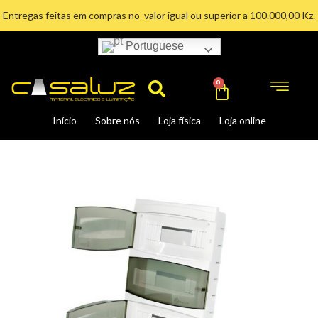
Ir
Entregas feitas em compras no valor igual ou superior a 100.000,00 Kz.
para
o
Portuguese
Search
conteúdo
Cart
0
Início
Sobre nós
Loja física
Loja online
QUADRO
DE
DISJUNTOR.36
MOD.
ENCASTRAVEL
quantidade