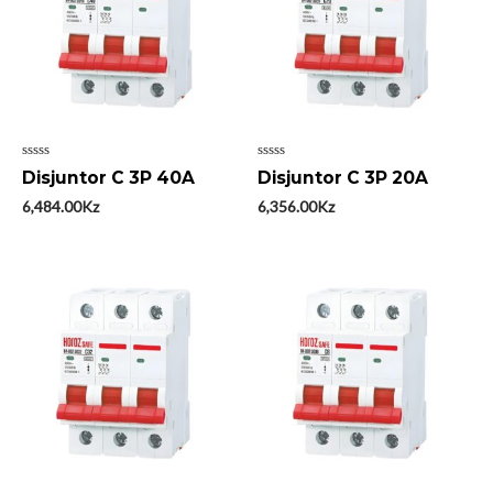
Avaliação
Avaliação
Disjuntor C 3P 40A
Disjuntor C 3P 20A
0
0
de
de
6,484.00
Kz
6,356.00
Kz
5
5