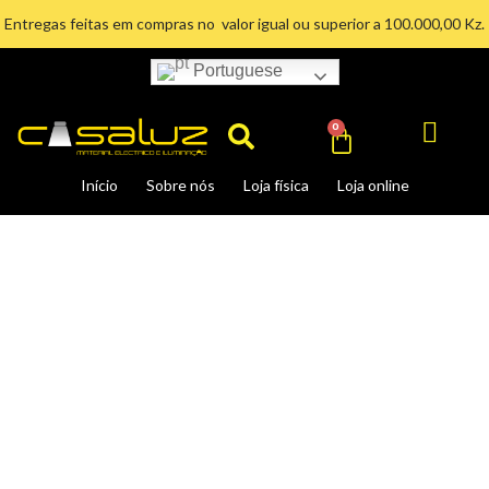
Ir
Entregas feitas em compras no valor igual ou superior a 100.000,00 Kz.
para
o
Portuguese
Search
conteúdo
Cart
0
Início
Sobre nós
Loja física
Loja online
QUADRO
DISTRIBUIÇÃO.2
MOD.
SALIENTE
quantidade