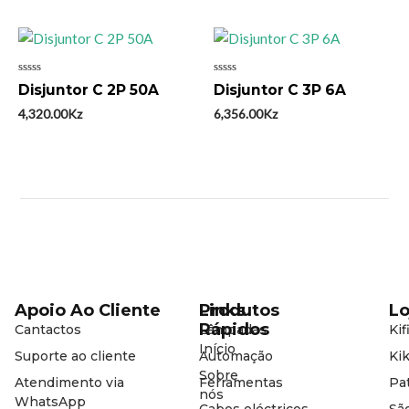
Avaliação
Avaliação
Disjuntor C 2P 50A
Disjuntor C 3P 6A
0
0
de
de
4,320.00
Kz
6,356.00
Kz
5
5
Apoio Ao Cliente
Produtos
Links
Lo
Rápidos
Cantactos
Lâmpadas
Kif
Início
Suporte ao cliente
Automação
Kik
Sobre
Atendimento via
Ferramentas
Pat
nós
WhatsApp
Cabos eléctricos
Sã