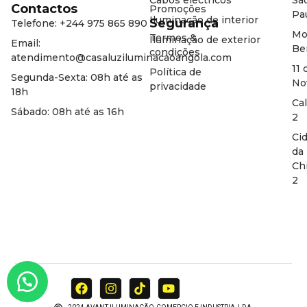
Contactos
Promoções
Pa
Iluminação de interior
Segurança
Telefone: +244 975 865 890
Mo
Termos &
Iluminação de exterior
Email:
Be
condições
atendimento@casaluziluminacaoangola.com
11 
Política de
Segunda-Sexta: 08h até as
No
privacidade
18h
Ca
Sábado: 08h até as 16h
2
Ci
da
Ch
2
F
I
T
Y
a
n
i
o