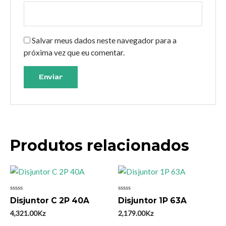
Salvar meus dados neste navegador para a
próxima vez que eu comentar.
Produtos relacionados
Avaliação
Avaliação
Disjuntor C 2P 40A
Disjuntor 1P 63A
0
0
de
de
4,321.00
Kz
2,179.00
Kz
5
5