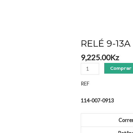
RELÉ 9-13A
RELÉ
9-
9,225.00
Kz
13A
5.5KW
Comprar
quantidade
REF
114-007-0913
Corre