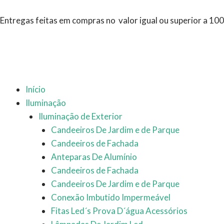
Ir
para
Entregas feitas em compras no valor igual ou superior a 10
o
conteúdo
Início
Iluminação
Iluminação de Exterior
Candeeiros De Jardim e de Parque
Candeeiros de Fachada
Anteparas De Alumínio
Candeeiros de Fachada
Candeeiros De Jardim e de Parque
Conexão Imbutido Impermeável
Fitas Led´s Prova D´água Acessórios