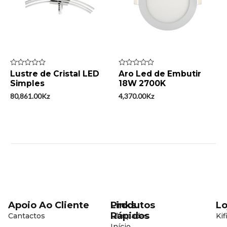
Avaliação
Lustre de Cristal LED
Avaliação
Aro Led de Embutir
0
0
Simples
18W 2700K
de
de
5
5
80,861.00
Kz
4,370.00
Kz
Apoio Ao Cliente
Produtos
Links
Lo
Rápidos
Cantactos
Lâmpadas
Kif
Início