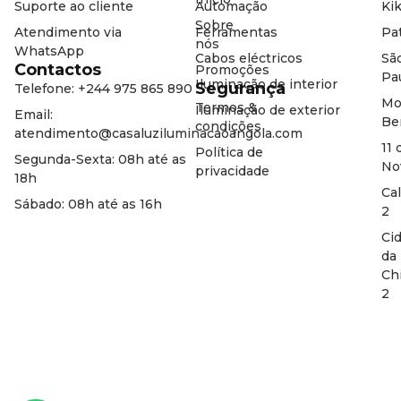
Suporte ao cliente
Automação
Kik
Sobre
Atendimento via
Ferramentas
Pat
nós
WhatsApp
Cabos eléctricos
Sã
Contactos
Promoções
Pa
Iluminação de interior
Segurança
Telefone: +244 975 865 890
Mo
Termos &
Iluminação de exterior
Email:
Be
condições
atendimento@casaluziluminacaoangola.com
11 
Política de
Segunda-Sexta: 08h até as
No
privacidade
18h
Ca
Sábado: 08h até as 16h
2
Ci
da
Ch
2