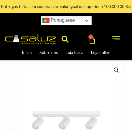
Ir
Entregas feitas em compras no valor igual ou superior a 100.000,00 Kz.
para
o
Portuguese
conteúdo
Search
Cart
0
Início
Sobre nós
Loja física
Loja online
spotlight
Triplo
Branco
quantidade