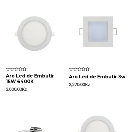
Avaliação
Aro Led de Embutir
Avaliação
Aro Led de Embutir 3w
0
0
15W 6400K
de
de
2,270.00
Kz
5
5
3,800.00
Kz