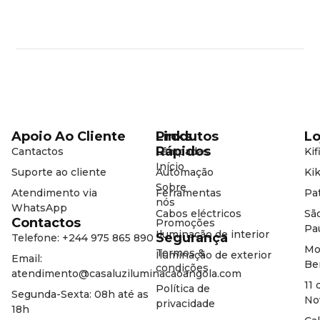
Apoio Ao Cliente
Produtos
Links
Lo
Rápidos
Cantactos
Lâmpadas
Kif
Início
Suporte ao cliente
Automação
Kik
Sobre
Atendimento via
Ferramentas
Pat
nós
WhatsApp
Cabos eléctricos
Sã
Contactos
Promoções
Pa
Iluminação de interior
Segurança
Telefone: +244 975 865 890
Mo
Termos &
Iluminação de exterior
Email:
Be
condições
atendimento@casaluziluminacaoangola.com
11 
Política de
Segunda-Sexta: 08h até as
No
privacidade
18h