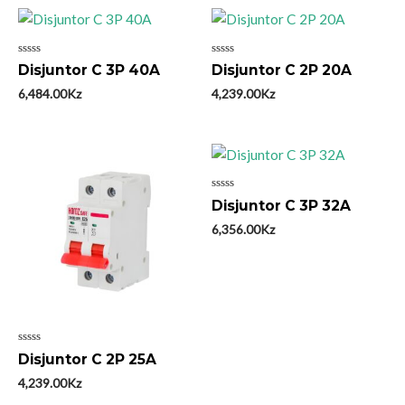
Avaliação
Avaliação
Disjuntor C 3P 40A
Disjuntor C 2P 20A
0
0
de
de
6,484.00
Kz
4,239.00
Kz
5
5
Avaliação
Disjuntor C 3P 32A
0
de
6,356.00
Kz
5
Avaliação
Disjuntor C 2P 25A
0
de
4,239.00
Kz
5