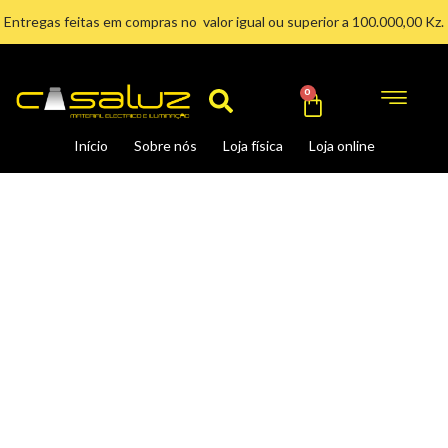
Ir
Entregas feitas em compras no valor igual ou superior a 100.000,00 Kz.
para
Search
o
conteúdo
Cart
0
Início
Sobre nós
Loja física
Loja online
Tomada
2P+Terra
(Lilium)
quantidade