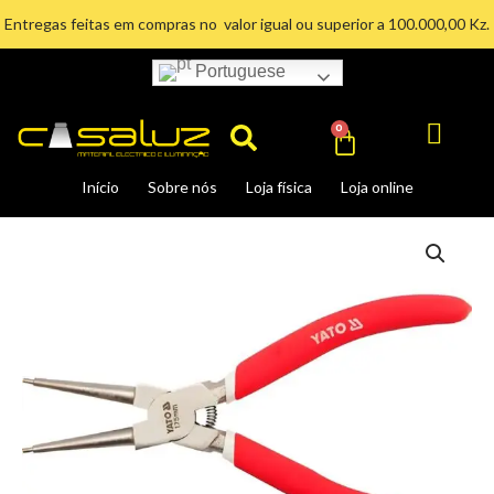
Ir
Entregas feitas em compras no valor igual ou superior a 100.000,00 Kz.
para
o
Portuguese
Search
conteúdo
Cart
0
Início
Sobre nós
Loja física
Loja online
ALICATE
DE
CIRCLIP
INTERNÃO
DIREITO
325MM
quantidade