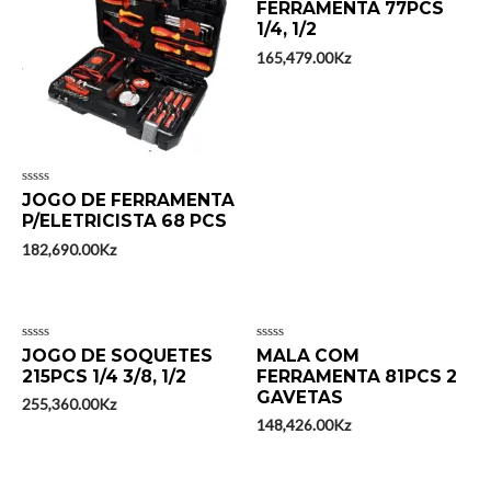
FERRAMENTA 77PCS
de
5
1/4, 1/2
165,479.00
Kz
Avaliação
JOGO DE FERRAMENTA
0
P/ELETRICISTA 68 PCS
de
5
182,690.00
Kz
Avaliação
Avaliação
JOGO DE SOQUETES
MALA COM
0
0
215PCS 1/4 3/8, 1/2
FERRAMENTA 81PCS 2
de
de
5
5
GAVETAS
255,360.00
Kz
148,426.00
Kz