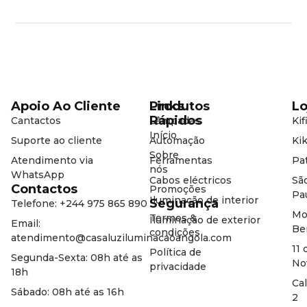
Apoio Ao Cliente
Produtos
Links
Lo
Rápidos
Cantactos
Lâmpadas
Kif
Início
Suporte ao cliente
Automação
Kik
Sobre
Atendimento via
Ferramentas
Pat
nós
WhatsApp
Cabos eléctricos
Sã
Contactos
Promoções
Pa
Iluminação de interior
Segurança
Telefone: +244 975 865 890
Mo
Termos &
Iluminação de exterior
Email:
Be
condições
atendimento@casaluziluminacaoangola.com
11 
Política de
Segunda-Sexta: 08h até as
No
privacidade
18h
Ca
Sábado: 08h até as 16h
2