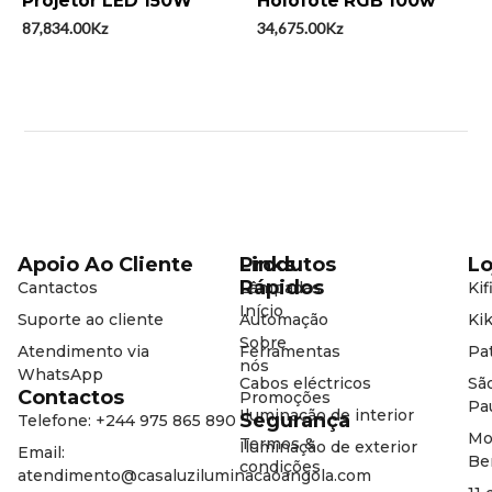
Projetor LED 150W
Holofote RGB 100w
0
0
de
de
87,834.00
Kz
34,675.00
Kz
5
5
Apoio Ao Cliente
Produtos
Links
Lo
Rápidos
Cantactos
Lâmpadas
Kif
Início
Suporte ao cliente
Automação
Kik
Sobre
Atendimento via
Ferramentas
Pat
nós
WhatsApp
Cabos eléctricos
Sã
Contactos
Promoções
Pa
Iluminação de interior
Segurança
Telefone: +244 975 865 890
Mo
Termos &
Iluminação de exterior
Email:
Be
condições
atendimento@casaluziluminacaoangola.com