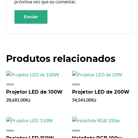
próxima vez que eu comentar.
Produtos relacionados
Avaliação
Avaliação
Projetor LED de 100W
Projetor LED de 200W
0
0
de
de
28,681.00
Kz
54,541.00
Kz
5
5
Avaliação
Avaliação