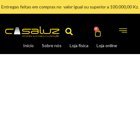
Ir
Entregas feitas em compras no valor igual ou superior a 100.000,00 Kz.
para
Search
o
conteúdo
Cart
0
Início
Sobre nós
Loja física
Loja online
Candeeiro
de
Jardim
PALMERA/S1
quantidade