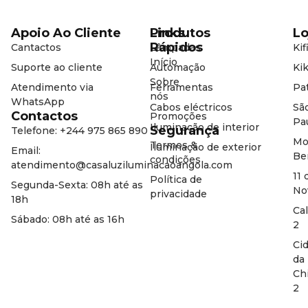
Apoio Ao Cliente
Produtos
Links
Lo
Rápidos
Cantactos
Lâmpadas
Kif
Início
Suporte ao cliente
Automação
Kik
Sobre
Atendimento via
Ferramentas
Pat
nós
WhatsApp
Cabos eléctricos
Sã
Contactos
Promoções
Pa
Iluminação de interior
Segurança
Telefone: +244 975 865 890
Mo
Termos &
Iluminação de exterior
Email:
Be
condições
atendimento@casaluziluminacaoangola.com
11 
Política de
Segunda-Sexta: 08h até as
No
privacidade
18h
Ca
Sábado: 08h até as 16h
2
Ci
da
Ch
2