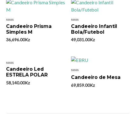
Avaliação
Avaliação
Candeeiro Prisma
Candeeiro Infantil
0
0
Simples M
Bola/Futebol
de
de
5
5
36,696.00
Kz
49,031.00
Kz
Avaliação
Candeeiro Led
0
ESTRELA POLAR
Avaliação
de
Candeeiro de Mesa
0
5
58,140.00
Kz
de
69,859.00
Kz
5