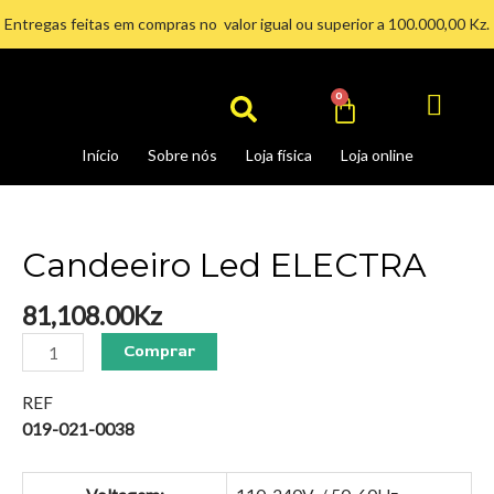
Ir
Entregas feitas em compras no valor igual ou superior a 100.000,00 Kz.
para
Search
o
conteúdo
Cart
0
Início
Sobre nós
Loja física
Loja online
Candeeiro
Led
ELECTRA
Candeeiro Led ELECTRA
quantidade
81,108.00
Kz
Comprar
REF
019-021-0038