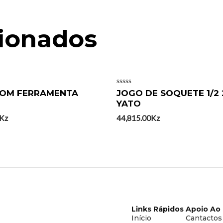
cionados
Avaliação
COM FERRAMENTA
JOGO DE SOQUETE 1/2
0
YATO
de
5
Kz
44,815.00
Kz
Links Rápidos
Apoio Ao 
Início
Cantactos