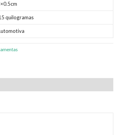
×0.5cm
15 quilogramas
utomotiva
ramentas