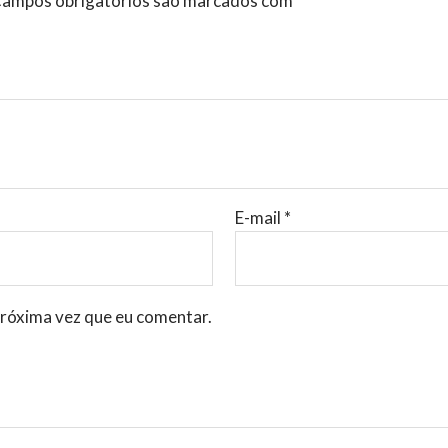
ampos obrigatórios são marcados com
*
E-mail
*
róxima vez que eu comentar.