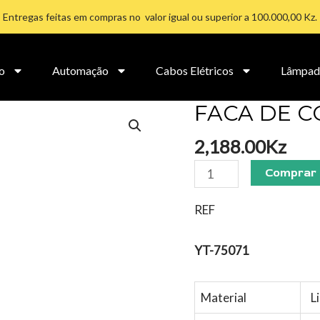
Entregas feitas em compras no valor igual ou superior a 100.000,00 Kz.
o
Automação
Cabos Elétricos
Lâmpad
FACA DE C
FACA
DE
2,188.00
Kz
CORTE
18
Comprar
MM
quantidade
REF
YT-75071
Material
Li