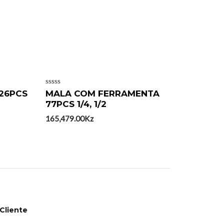
Avaliação
 26PCS
MALA COM FERRAMENTA
0
77PCS 1/4, 1/2
de
5
165,479.00
Kz
Cliente