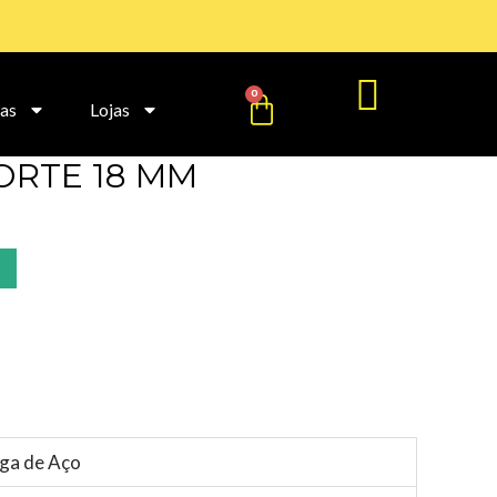
Cart
0
as
Lojas
ORTE 18 MM
ga de Aço