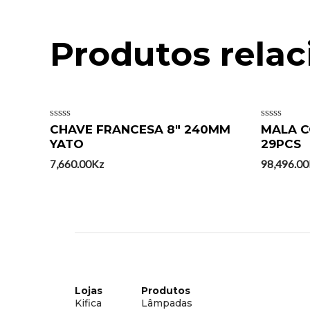
Produtos rela
Avaliação
Avaliação
CHAVE FRANCESA 8″ 240MM
MALA 
0
0
YATO
29PCS
de
de
5
5
7,660.00
Kz
98,496.00
Lojas
Produtos
Kifica
Lâmpadas