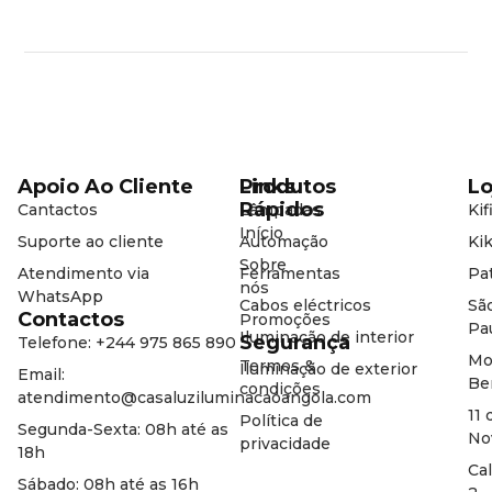
Apoio Ao Cliente
Produtos
Links
Lo
Rápidos
Cantactos
Lâmpadas
Kif
Início
Suporte ao cliente
Automação
Kik
Sobre
Atendimento via
Ferramentas
Pat
nós
WhatsApp
Cabos eléctricos
Sã
Contactos
Promoções
Pa
Iluminação de interior
Segurança
Telefone: +244 975 865 890
Mo
Termos &
Iluminação de exterior
Email:
Be
condições
atendimento@casaluziluminacaoangola.com
11 
Política de
Segunda-Sexta: 08h até as
No
privacidade
18h
Ca
Sábado: 08h até as 16h