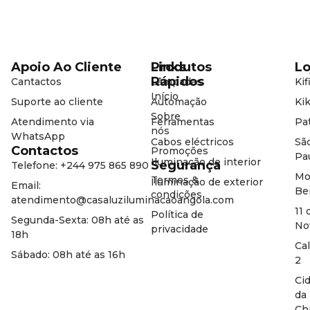
Apoio Ao Cliente
Produtos
Links
Lo
Rápidos
Cantactos
Lâmpadas
Kif
Início
Suporte ao cliente
Automação
Kik
Sobre
Atendimento via
Ferramentas
Pat
nós
WhatsApp
Cabos eléctricos
Sã
Contactos
Promoções
Pa
Iluminação de interior
Segurança
Telefone: +244 975 865 890
Mo
Termos &
Iluminação de exterior
Email:
Be
condições
atendimento@casaluziluminacaoangola.com
11 
Política de
Segunda-Sexta: 08h até as
No
privacidade
18h
Ca
Sábado: 08h até as 16h
2
Ci
da
Ch