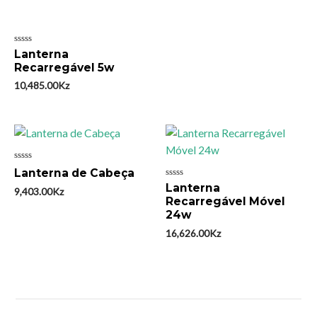
Avaliação
Lanterna
0
Recarregável 5w
de
5
10,485.00
Kz
Avaliação
Lanterna de Cabeça
0
Avaliação
Lanterna
de
9,403.00
Kz
0
5
Recarregável Móvel
de
5
24w
16,626.00
Kz