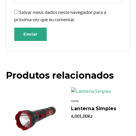
Salvar meus dados neste navegador para a
próxima vez que eu comentar.
Produtos relacionados
Avaliação
Lanterna Simples
0
de
6,001.00
Kz
5