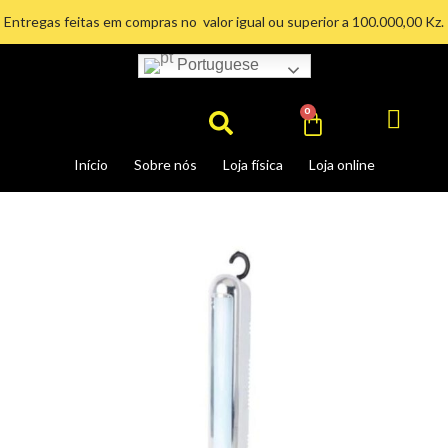
Ir
Entregas feitas em compras no valor igual ou superior a 100.000,00 Kz.
para
o
Portuguese
Search
conteúdo
Cart
0
Início
Sobre nós
Loja física
Loja online
Lanterna
Recarregável
15w
quantidade